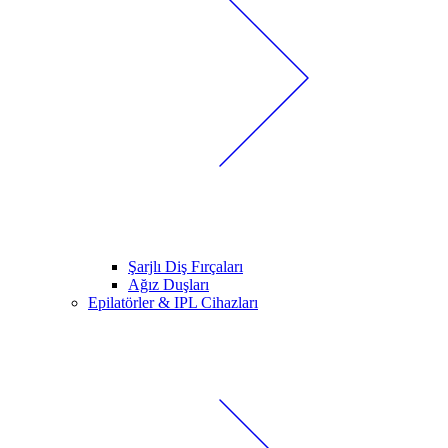
Şarjlı Diş Fırçaları
Ağız Duşları
Epilatörler & IPL Cihazları