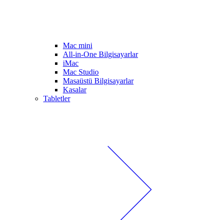
Mac mini
All-in-One Bilgisayarlar
iMac
Mac Studio
Masaüstü Bilgisayarlar
Kasalar
Tabletler