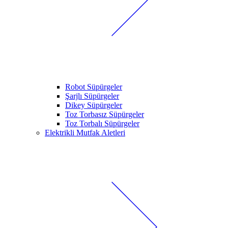
Robot Süpürgeler
Şarjlı Süpürgeler
Dikey Süpürgeler
Toz Torbasız Süpürgeler
Toz Torbalı Süpürgeler
Elektrikli Mutfak Aletleri