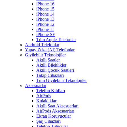
iPhone 16
iPhone 15
iPhone 14
iPhone 13
iPhone 12
iPhone 11
iPhone SE
Tüm Apple Telefonlar
Android Telefonlar
Yapay Zeka (AI) Telefonlar
Giyilebilir Teknolojiler
Akıllı Saatler
Akıllı Bileklikler
Akıllı Çocuk Saatleri
Takip Cihazları
Tüm Giyilebilir Teknolojiler
Aksesuarlar
Telefon Kılıfları
AirPods
Kulaklıklar
Akıllı Saat Aksesuarları
AirPods Aksesuarları
Ekran Koruyucular
Şarj Cihazları
Telefon Tutucular