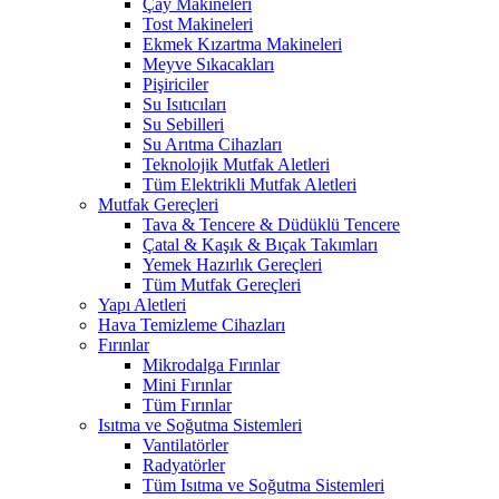
Çay Makineleri
Tost Makineleri
Ekmek Kızartma Makineleri
Meyve Sıkacakları
Pişiriciler
Su Isıtıcıları
Su Sebilleri
Su Arıtma Cihazları
Teknolojik Mutfak Aletleri
Tüm Elektrikli Mutfak Aletleri
Mutfak Gereçleri
Tava & Tencere & Düdüklü Tencere
Çatal & Kaşık & Bıçak Takımları
Yemek Hazırlık Gereçleri
Tüm Mutfak Gereçleri
Yapı Aletleri
Hava Temizleme Cihazları
Fırınlar
Mikrodalga Fırınlar
Mini Fırınlar
Tüm Fırınlar
Isıtma ve Soğutma Sistemleri
Vantilatörler
Radyatörler
Tüm Isıtma ve Soğutma Sistemleri