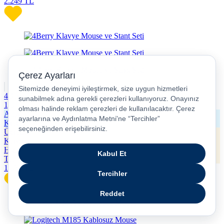
2.249
TL
4Berry Klavye Mouse ve Stant Seti
1,0
Alışveriş
Kredisi
Ücretsiz
Kargo
Hızlı
Teslimat
1.089
TL