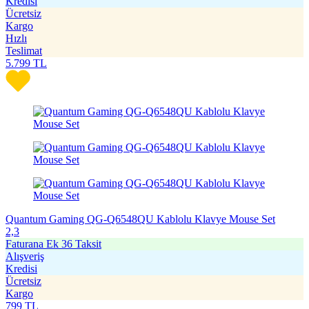
Kredisi
Ücretsiz
Kargo
Hızlı
Teslimat
5.799
TL
Quantum Gaming QG-Q6548QU Kablolu Klavye Mouse Set
2,3
Faturana Ek 36 Taksit
Alışveriş
Kredisi
Ücretsiz
Kargo
799
TL