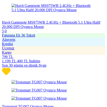
Havit Gamenote MS975WB 2.4GHz + Bluetooth 5.1 Ultra Hafif
20.000 DPI Oyuncu Mouse
5,0
Faturana Ek 36 Taksit
Alışveriş
Kredisi
Ücretsiz
Kargo
799
TL
1.199
TL
400 TL İndirim
Son 30 günün en düşük fiyatı
Tronsmart TG007 Oyuncu Mouse