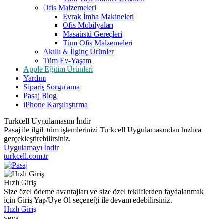
Ofis Malzemeleri
Evrak İmha Makineleri
Ofis Mobilyaları
Masaüstü Gereçleri
Tüm Ofis Malzemeleri
Akıllı & İlginç Ürünler
Tüm Ev-Yaşam
Apple Eğitim Ürünleri
Yardım
Sipariş Sorgulama
Pasaj Blog
iPhone Karşılaştırma
Turkcell Uygulamasını İndir
Pasaj ile ilgili tüm işlemlerinizi Turkcell Uygulamasından hızlıca
gerçekleştirebilirsiniz.
Uygulamayı İndir
turkcell.com.tr
Hızlı Giriş
Size özel ödeme avantajları ve size özel tekliflerden faydalanmak
için Giriş Yap/Üye Ol seçeneği ile devam edebilirsiniz.
Hızlı Giriş
veya