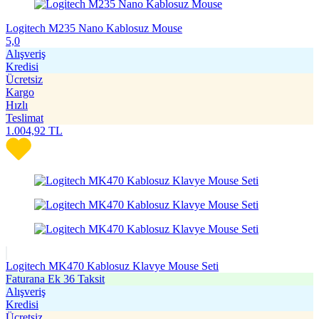
Logitech M235 Nano Kablosuz Mouse
5,0
Alışveriş
Kredisi
Ücretsiz
Kargo
Hızlı
Teslimat
1.004,92
TL
Logitech MK470 Kablosuz Klavye Mouse Seti
Faturana Ek 36 Taksit
Alışveriş
Kredisi
Ücretsiz