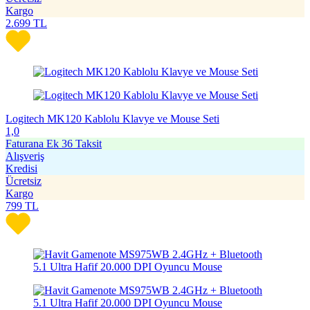
Kargo
2.699
TL
Logitech MK120 Kablolu Klavye ve Mouse Seti
1,0
Faturana Ek 36 Taksit
Alışveriş
Kredisi
Ücretsiz
Kargo
799
TL