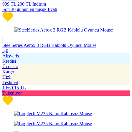
999
TL
200 TL İndirim
Son 30 günün en düşük fiyatı
SteelSeries Aerox 3 RGB Kablolu Oyuncu Mouse
5,0
Alışveriş
Kredisi
Ücretsiz
Kargo
Hızlı
Teslimat
1.669,15
TL
Tükeniyor