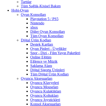
Tartılar
Tüm Sağlık-Kişisel Bakım
Hobi-Oyun
Oyun Konsolları
Playstation 5 / PS5
Nintendo
xbox
Diğer Oyun Konsolları
Tüm Oyun Konsolları
Dijital Ürün Kodları
Destek Kartları
Oyun Pinleri - Üyelikler
Spor - Dizi - Film Yayın Paketleri
Online Eğitim
Eğlence ve Müzik
Saklama Alanı
Dijital Sigorta Ürünleri
Tüm Dijital Ürün Kodları
Oyuncu Aksesuarları
Oyuncu Klavyeleri
Oyuncu Mouseları
Oyuncu Kulaklıkları
Oyuncu Koltukları
Oyuncu Joystickleri
Konsol Aksesuarları