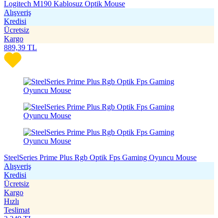
Logitech M190 Kablosuz Optik Mouse
Alışveriş
Kredisi
Ücretsiz
Kargo
889,39
TL
SteelSeries Prime Plus Rgb Optik Fps Gaming Oyuncu Mouse
Alışveriş
Kredisi
Ücretsiz
Kargo
Hızlı
Teslimat