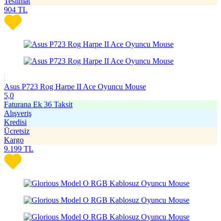
Teslimat
904
TL
Asus P723 Rog Harpe II Ace Oyuncu Mouse
5,0
Faturana Ek 36 Taksit
Alışveriş
Kredisi
Ücretsiz
Kargo
9.199
TL