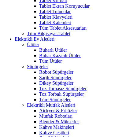
Tablet Kılıfları
Tablet Ekran Koruyucular
Tablet Tutucular
Tablet Klavyeleri
Tablet Kalemleri
Tüm Tablet Aksesuarları
Tüm Bilgisayar-Tablet
Elektrikli Ev Aletleri
Ütüler
Buharlı Ütüler
Buhar Kazanlı Ütüler
Tüm Ütüler
Süpürgeler
Robot Süpürgeler
Şarjlı Süpürgeler
Dikey Süpürgeler
Toz Torbasız Süpürgeler
Toz Torbalı Süpürgeler
Tüm Süpürgeler
Elektrikli Mutfak Aletleri
Airfryer & Fritözler
Mutfak Robotları
Blender & Mikserler
Kahve Makineleri
Kahve Çeşitleri