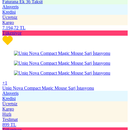
Faturana Ek 36 Taksit
Alışveriş
Kredisi
Ücretsiz
Kargo
7.194,72
TL
Tükeniyor
+1
Uniq Nova Compact Magic Mouse Şarj İstasyonu
Alışveriş
Kredisi
Ücretsiz
Kargo
Hızlı
Teslimat
899
TL
Tükeniyor