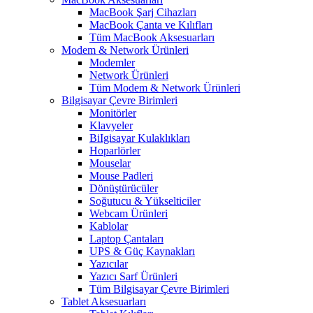
MacBook Şarj Cihazları
MacBook Çanta ve Kılıfları
Tüm MacBook Aksesuarları
Modem & Network Ürünleri
Modemler
Network Ürünleri
Tüm Modem & Network Ürünleri
Bilgisayar Çevre Birimleri
Monitörler
Klavyeler
BiIgisayar Kulaklıkları
Hoparlörler
Mouselar
Mouse Padleri
Dönüştürücüler
Soğutucu & Yükselticiler
Webcam Ürünleri
Kablolar
Laptop Çantaları
UPS & Güç Kaynakları
Yazıcılar
Yazıcı Sarf Ürünleri
Tüm Bilgisayar Çevre Birimleri
Tablet Aksesuarları