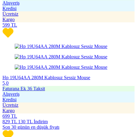
Alışveriş
Kredisi
Ücretsiz
Kargo
599
TL
Hp 19U64AA 280M Kablosuz Sessiz Mouse
5,0
Faturana Ek 36 Taksit
Alışveriş
Kredisi
Ücretsiz
Kargo
699
TL
829
TL
130 TL İndirim
Son 30 günün en düşük fiyatı