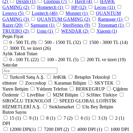
(
2
)
Dexim (
1
)
Glorious (
7
)
Havit (
4
)
HAWK
GAMING (
2
)
Hometech (
1
)
HP (
12
)
Lecoo (
11
)
Lenovo (
5
)
Logitech (
46
)
Monster (
1
)
QUANTUM
GAMING (
3
)
QUANTUM GAMING (
2
)
Rampage (
1
)
Razer (
20
)
Samsung (
1
)
SteelSeries (
9
)
Tronsmart (
1
)
TRUEBO (
2
)
Uniq (
1
)
WESDAR (
2
)
Xiaomi (
1
)
Peşin Fiyat
0 - 500 TL (
9
)
500 - 1500 TL (
32
)
1500 - 3000 TL (
14
)
3000 TL ve üzeri (
26
)
Aylık Taksit Tutarı
0 - 100 TL (
22
)
100 - 200 TL (
5
)
200 TL ve üzeri (
19
)
Satıcılar
Turkcell Satış A.Ş.
JetKlik
Betaplus Teknoloji
elitstore
Zoccoshop
Karaman Bilişim
SKYTEK
Yaren İletişim
Yıldırım Telefon
BERKEGRUP
Çiğdem
Özdemir
LiveBlue
M2M Bilişim
ScHitec Türkiye
SIROĞLU TEKNOLOJİ
SPEED GLOBAL LOJİSTİK
HİZMETLERİ A.Ş.
Stoklumarket
Ulu Bey İletişim
Buton Sayısı
15 (
1
)
9 (
1
)
8 (
1
)
7 (
2
)
6 (
1
)
3 (
3
)
2 (
1
)
DPI
12000 DPI​ (
1
)
7200 DPI (
2
)
4000 DPI (
1
)
1000 DPI