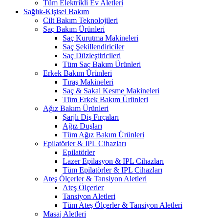
Tüm Elektrikli Ev Aletleri
Sağlık-Kişisel Bakım
Cilt Bakım Teknolojileri
Saç Bakım Ürünleri
Saç Kurutma Makineleri
Saç Şekillendiriciler
Saç Düzleştiricileri
Tüm Saç Bakım Ürünleri
Erkek Bakım Ürünleri
Tıraş Makineleri
Saç & Sakal Kesme Makineleri
Tüm Erkek Bakım Ürünleri
Ağız Bakım Ürünleri
Şarjlı Diş Fırçaları
Ağız Duşları
Tüm Ağız Bakım Ürünleri
Epilatörler & IPL Cihazları
Epilatörler
Lazer Epilasyon & IPL Cihazları
Tüm Epilatörler & IPL Cihazları
Ateş Ölçerler & Tansiyon Aletleri
Ateş Ölçerler
Tansiyon Aletleri
Tüm Ateş Ölçerler & Tansiyon Aletleri
Masaj Aletleri