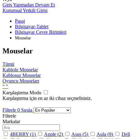
Giriş Yapmadan Devam Et
Kurumsal Yetkili Girişi
Pasaj
Bilgisayar-Tablet
Bilgisayar Çevre Birimleri
Mouselar
Mouselar
Tümü
Kablolu Mouselar
Kablosuz Mouselar
Oyuncu Mouseları
"
"
Karşılaştırma Modu
Karşılaştırma için en az iki cihaz seçmelisiniz.
Filtrele
0
Sırala
Filtrele
Markalar
4BERRY (
1
)
Apple (
2
)
Asus (
5
)
Aula (
9
)
Dell