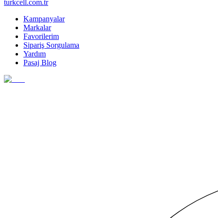
turkcell.com.tr
Kampanyalar
Markalar
Favorilerim
Sipariş Sorgulama
Yardım
Pasaj Blog