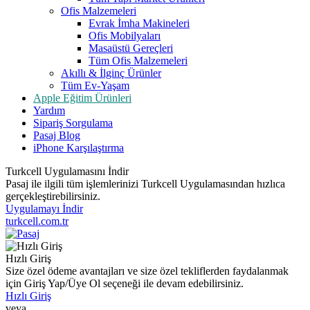
Ofis Malzemeleri
Evrak İmha Makineleri
Ofis Mobilyaları
Masaüstü Gereçleri
Tüm Ofis Malzemeleri
Akıllı & İlginç Ürünler
Tüm Ev-Yaşam
Apple Eğitim Ürünleri
Yardım
Sipariş Sorgulama
Pasaj Blog
iPhone Karşılaştırma
Turkcell Uygulamasını İndir
Pasaj ile ilgili tüm işlemlerinizi Turkcell Uygulamasından hızlıca
gerçekleştirebilirsiniz.
Uygulamayı İndir
turkcell.com.tr
Hızlı Giriş
Size özel ödeme avantajları ve size özel tekliflerden faydalanmak
için Giriş Yap/Üye Ol seçeneği ile devam edebilirsiniz.
Hızlı Giriş
veya