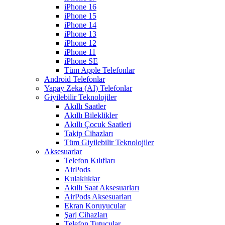
iPhone 16
iPhone 15
iPhone 14
iPhone 13
iPhone 12
iPhone 11
iPhone SE
Tüm Apple Telefonlar
Android Telefonlar
Yapay Zeka (AI) Telefonlar
Giyilebilir Teknolojiler
Akıllı Saatler
Akıllı Bileklikler
Akıllı Çocuk Saatleri
Takip Cihazları
Tüm Giyilebilir Teknolojiler
Aksesuarlar
Telefon Kılıfları
AirPods
Kulaklıklar
Akıllı Saat Aksesuarları
AirPods Aksesuarları
Ekran Koruyucular
Şarj Cihazları
Telefon Tutucular