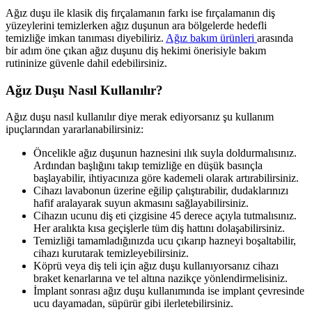
Ağız duşu ile klasik diş fırçalamanın farkı ise fırçalamanın diş
yüzeylerini temizlerken ağız duşunun ara bölgelerde hedefli
temizliğe imkan tanıması diyebiliriz.
Ağız bakım ürünleri
arasında
bir adım öne çıkan ağız duşunu diş hekimi önerisiyle bakım
rutininize güvenle dahil edebilirsiniz.
Ağız Duşu Nasıl Kullanılır?
Ağız duşu nasıl kullanılır diye merak ediyorsanız şu kullanım
ipuçlarından yararlanabilirsiniz:
Öncelikle ağız duşunun haznesini ılık suyla doldurmalısınız.
Ardından başlığını takıp temizliğe en düşük basınçla
başlayabilir, ihtiyacınıza göre kademeli olarak artırabilirsiniz.
Cihazı lavabonun üzerine eğilip çalıştırabilir, dudaklarınızı
hafif aralayarak suyun akmasını sağlayabilirsiniz.
Cihazın ucunu diş eti çizgisine 45 derece açıyla tutmalısınız.
Her aralıkta kısa geçişlerle tüm diş hattını dolaşabilirsiniz.
Temizliği tamamladığınızda ucu çıkarıp hazneyi boşaltabilir,
cihazı kurutarak temizleyebilirsiniz.
Köprü veya diş teli için ağız duşu kullanıyorsanız cihazı
braket kenarlarına ve tel altına nazikçe yönlendirmelisiniz.
İmplant sonrası ağız duşu kullanımında ise implant çevresinde
ucu dayamadan, süpürür gibi ilerletebilirsiniz.