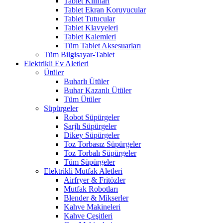
Tablet Kılıfları
Tablet Ekran Koruyucular
Tablet Tutucular
Tablet Klavyeleri
Tablet Kalemleri
Tüm Tablet Aksesuarları
Tüm Bilgisayar-Tablet
Elektrikli Ev Aletleri
Ütüler
Buharlı Ütüler
Buhar Kazanlı Ütüler
Tüm Ütüler
Süpürgeler
Robot Süpürgeler
Şarjlı Süpürgeler
Dikey Süpürgeler
Toz Torbasız Süpürgeler
Toz Torbalı Süpürgeler
Tüm Süpürgeler
Elektrikli Mutfak Aletleri
Airfryer & Fritözler
Mutfak Robotları
Blender & Mikserler
Kahve Makineleri
Kahve Çeşitleri