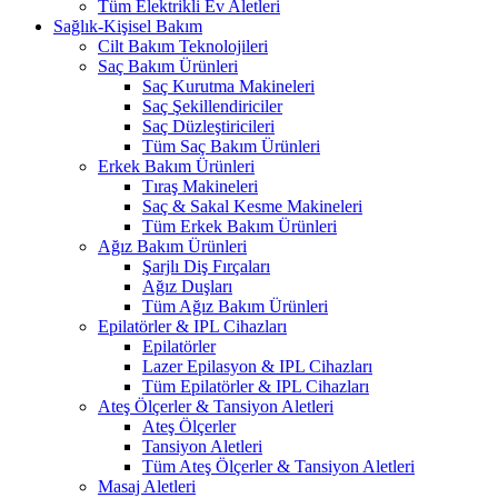
Tüm Elektrikli Ev Aletleri
Sağlık-Kişisel Bakım
Cilt Bakım Teknolojileri
Saç Bakım Ürünleri
Saç Kurutma Makineleri
Saç Şekillendiriciler
Saç Düzleştiricileri
Tüm Saç Bakım Ürünleri
Erkek Bakım Ürünleri
Tıraş Makineleri
Saç & Sakal Kesme Makineleri
Tüm Erkek Bakım Ürünleri
Ağız Bakım Ürünleri
Şarjlı Diş Fırçaları
Ağız Duşları
Tüm Ağız Bakım Ürünleri
Epilatörler & IPL Cihazları
Epilatörler
Lazer Epilasyon & IPL Cihazları
Tüm Epilatörler & IPL Cihazları
Ateş Ölçerler & Tansiyon Aletleri
Ateş Ölçerler
Tansiyon Aletleri
Tüm Ateş Ölçerler & Tansiyon Aletleri
Masaj Aletleri