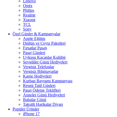
Lenovo
Omix
Philips
Realme
Xiaomi
TCL
Sony
Özel Günler & Kampanyalar
Apple Eğitim
Düğün ve Çeyiz Paketleri
Fırsatlar Pasajı
Pasaj Günleri
Uykusu Kaçanlar Kulübü
Sevgililer Günü Hediyeleri
Vergisiz Telefonlar
Vergisiz Bilgisayarlar
Karne Hediyeleri
Kurban Bayramı Kampanyası
Resmi Tatil Günleri
Pasaj Ödeme Teklifleri
Anneler Günü Hediyeleri
Babalar Günü
Taksitli Harikalar Diyarı
Popüler Ürünler
iPhone 17