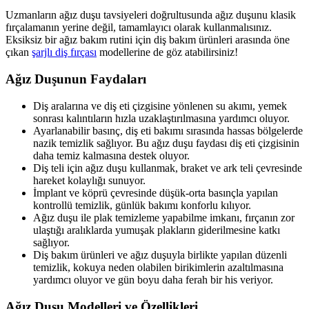
Uzmanların ağız duşu tavsiyeleri doğrultusunda ağız duşunu klasik
fırçalamanın yerine değil, tamamlayıcı olarak kullanmalısınız.
Eksiksiz bir ağız bakım rutini için diş bakım ürünleri arasında öne
çıkan
şarjlı diş fırçası
modellerine de göz atabilirsiniz!
Ağız Duşunun Faydaları
Diş aralarına ve diş eti çizgisine yönlenen su akımı, yemek
sonrası kalıntıların hızla uzaklaştırılmasına yardımcı oluyor.
Ayarlanabilir basınç, diş eti bakımı sırasında hassas bölgelerde
nazik temizlik sağlıyor. Bu ağız duşu faydası diş eti çizgisinin
daha temiz kalmasına destek oluyor.
Diş teli için ağız duşu kullanmak, braket ve ark teli çevresinde
hareket kolaylığı sunuyor.
İmplant ve köprü çevresinde düşük-orta basınçla yapılan
kontrollü temizlik, günlük bakımı konforlu kılıyor.
Ağız duşu ile plak temizleme yapabilme imkanı, fırçanın zor
ulaştığı aralıklarda yumuşak plakların giderilmesine katkı
sağlıyor.
Diş bakım ürünleri ve ağız duşuyla birlikte yapılan düzenli
temizlik, kokuya neden olabilen birikimlerin azaltılmasına
yardımcı oluyor ve gün boyu daha ferah bir his veriyor.
Ağız Duşu Modelleri ve Özellikleri