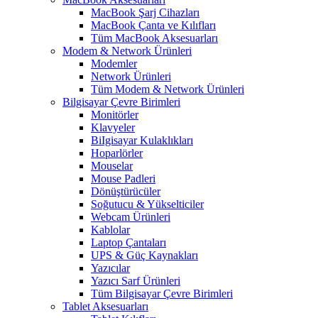
MacBook Şarj Cihazları
MacBook Çanta ve Kılıfları
Tüm MacBook Aksesuarları
Modem & Network Ürünleri
Modemler
Network Ürünleri
Tüm Modem & Network Ürünleri
Bilgisayar Çevre Birimleri
Monitörler
Klavyeler
BiIgisayar Kulaklıkları
Hoparlörler
Mouselar
Mouse Padleri
Dönüştürücüler
Soğutucu & Yükselticiler
Webcam Ürünleri
Kablolar
Laptop Çantaları
UPS & Güç Kaynakları
Yazıcılar
Yazıcı Sarf Ürünleri
Tüm Bilgisayar Çevre Birimleri
Tablet Aksesuarları