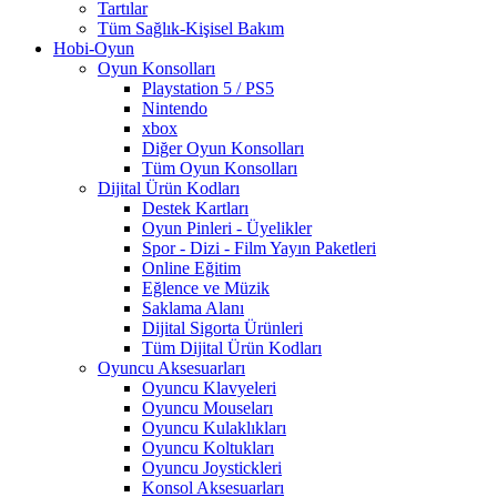
Tartılar
Tüm Sağlık-Kişisel Bakım
Hobi-Oyun
Oyun Konsolları
Playstation 5 / PS5
Nintendo
xbox
Diğer Oyun Konsolları
Tüm Oyun Konsolları
Dijital Ürün Kodları
Destek Kartları
Oyun Pinleri - Üyelikler
Spor - Dizi - Film Yayın Paketleri
Online Eğitim
Eğlence ve Müzik
Saklama Alanı
Dijital Sigorta Ürünleri
Tüm Dijital Ürün Kodları
Oyuncu Aksesuarları
Oyuncu Klavyeleri
Oyuncu Mouseları
Oyuncu Kulaklıkları
Oyuncu Koltukları
Oyuncu Joystickleri
Konsol Aksesuarları