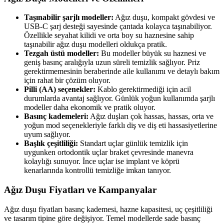
Taşınabilir şarjlı modeller:
Ağız duşu, kompakt gövdesi ve
USB-C şarj desteği sayesinde çantada kolayca taşınabiliyor.
Özellikle seyahat kilidi ve orta boy su haznesine sahip
taşınabilir ağız duşu modelleri oldukça pratik.
Tezgah üstü modeller:
Bu modeller büyük su haznesi ve
geniş basınç aralığıyla uzun süreli temizlik sağlıyor. Priz
gerektirmemesinin beraberinde aile kullanımı ve detaylı bakım
için rahat bir çözüm oluyor.
Pilli (AA) seçenekler:
Kablo gerektirmediği için acil
durumlarda avantaj sağlıyor. Günlük yoğun kullanımda şarjlı
modeller daha ekonomik ve pratik oluyor.
Basınç kademeleri:
Ağız duşları çok hassas, hassas, orta ve
yoğun mod seçenekleriyle farklı diş ve diş eti hassasiyetlerine
uyum sağlıyor.
Başlık çeşitliliği:
Standart uçlar günlük temizlik için
uygunken ortodontik uçlar braket çevresinde manevra
kolaylığı sunuyor. İnce uçlar ise implant ve köprü
kenarlarında kontrollü temizliğe imkan tanıyor.
Ağız Duşu Fiyatları ve Kampanyalar
Ağız duşu fiyatları basınç kademesi, hazne kapasitesi, uç çeşitliliği
ve tasarım tipine göre değişiyor. Temel modellerde sade basınç