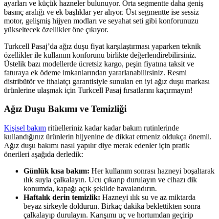
ayarları ve küçük hazneler bulunuyor. Orta segmentte daha geniş
basınç aralığı ve ek başlıklar yer alıyor. Üst segmentte ise sessiz
motor, gelişmiş hijyen modları ve seyahat seti gibi konforunuzu
yükseltecek özellikler öne çıkıyor.
Turkcell Pasaj’da ağız duşu fiyat karşılaştırması yaparken teknik
özellikler ile kullanım konforunu birlikte değerlendirebilirsiniz.
Üstelik bazı modellerde ücretsiz kargo, peşin fiyatına taksit ve
faturaya ek ödeme imkanlarından yararlanabilirsiniz. Resmi
distribütör ve ithalatçı garantisiyle sunulan en iyi ağız duşu markası
ürünlerine ulaşmak için Turkcell Pasaj fırsatlarını kaçırmayın!
Ağız Duşu Bakımı ve Temizliği
Kişisel bakım​
ritüelleriniz kadar kadar bakım rutinlerinde
kullandığınız ürünlerin hijyenine de dikkat etmeniz oldukça önemli.
Ağız duşu bakımı nasıl yapılır diye merak edenler için pratik
önerileri aşağıda derledik:
Günlük kısa bakım:
Her kullanım sonrası hazneyi boşaltarak
ılık suyla çalkalayın. Ucu çıkarıp durulayın ve cihazı dik
konumda, kapağı açık şekilde havalandırın.
Haftalık derin temizlik:
Hazneyi ılık su ve az miktarda
beyaz sirkeyle doldurun. Birkaç dakika beklettikten sonra
çalkalayıp durulayın. Karışımı uç ve hortumdan geçirip