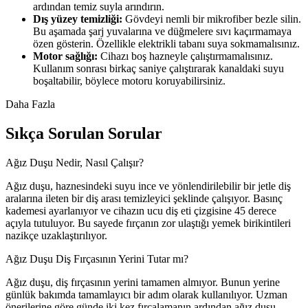
ardından temiz suyla arındırın.
Dış yüzey temizliği:
Gövdeyi nemli bir mikrofiber bezle silin.
Bu aşamada şarj yuvalarına ve düğmelere sıvı kaçırmamaya
özen gösterin. Özellikle elektrikli tabanı suya sokmamalısınız.
Motor sağlığı:
Cihazı boş hazneyle çalıştırmamalısınız.
Kullanım sonrası birkaç saniye çalıştırarak kanaldaki suyu
boşaltabilir, böylece motoru koruyabilirsiniz.
Daha Fazla
Sıkça Sorulan Sorular
Ağız Duşu Nedir, Nasıl Çalışır?
Ağız duşu, haznesindeki suyu ince ve yönlendirilebilir bir jetle diş
aralarına ileten bir diş arası temizleyici şeklinde çalışıyor. Basınç
kademesi ayarlanıyor ve cihazın ucu diş eti çizgisine 45 derece
açıyla tutuluyor. Bu sayede fırçanın zor ulaştığı yemek birikintileri
nazikçe uzaklaştırılıyor.
Ağız Duşu Diş Fırçasının Yerini Tutar mı?
Ağız duşu, diş fırçasının yerini tamamen almıyor. Bunun yerine
günlük bakımda tamamlayıcı bir adım olarak kullanılıyor. Uzman
önerilerine göre günde iki kez fırçalamanın ardından ağız duşu