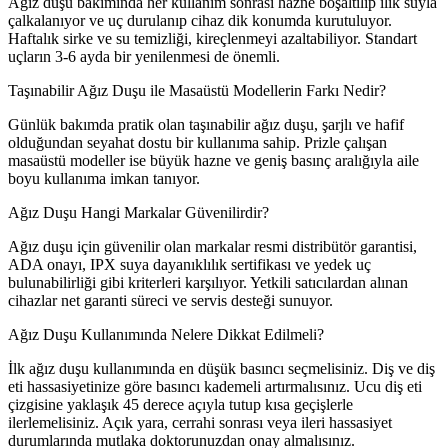
Ağız duşu bakımında her kullanım sonrası hazne boşaltılıp ılık suyla
çalkalanıyor ve uç durulanıp cihaz dik konumda kurutuluyor.
Haftalık sirke ve su temizliği, kireçlenmeyi azaltabiliyor. Standart
uçların 3-6 ayda bir yenilenmesi de önemli.
Taşınabilir Ağız Duşu ile Masaüstü Modellerin Farkı Nedir?
Günlük bakımda pratik olan taşınabilir ağız duşu, şarjlı ve hafif
olduğundan seyahat dostu bir kullanıma sahip. Prizle çalışan
masaüstü modeller ise büyük hazne ve geniş basınç aralığıyla aile
boyu kullanıma imkan tanıyor.
Ağız Duşu Hangi Markalar Güvenilirdir?
Ağız duşu için güvenilir olan markalar resmi distribütör garantisi,
ADA onayı, IPX suya dayanıklılık sertifikası ve yedek uç
bulunabilirliği gibi kriterleri karşılıyor. Yetkili satıcılardan alınan
cihazlar net garanti süreci ve servis desteği sunuyor.
Ağız Duşu Kullanımında Nelere Dikkat Edilmeli?
İlk ağız duşu kullanımında en düşük basıncı seçmelisiniz. Diş ve diş
eti hassasiyetinize göre basıncı kademeli artırmalısınız. Ucu diş eti
çizgisine yaklaşık 45 derece açıyla tutup kısa geçişlerle
ilerlemelisiniz. Açık yara, cerrahi sonrası veya ileri hassasiyet
durumlarında mutlaka doktorunuzdan onay almalısınız.