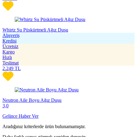
Whirtz Su Püskürtmeli Ağız Duşu
Alışveriş
Kredisi
Ücretsiz
Kargo
Hızlı
Teslimat
2.249
TL
Neutron Aile Boyu Ağız Duşu
3,0
Gelince Haber Ver
Aradığınız kriterlerde ürün bulunamamıştır.
Daha farklı sonuç görmek yeniden deneyin.