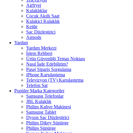
Airfryer
Kulaklıklar
Çocuk Akıllı Saat
Kulakiçi Kulaklık
Kettle
Saç Düzleştirici
Airpods
Yardım
Yardım Merkezi
İşlem Rehberi
Ürün Güvenliği Temas Noktası
Nasıl İade Edebilirim?
Pasaj Sipariş Sorgulama
iPhone Karşılaştırma
Televizyon (TV) Karşılaştırma
Telefon Sat
Popüler Marka Kategoriler
Samsung Telefonlar
JBL Kulaklık
Philips Kahve Makinesi
Samsung Tablet
Dyson Saç Düzleştirici
Philips Dikey Süpürge
Philips Süpürge