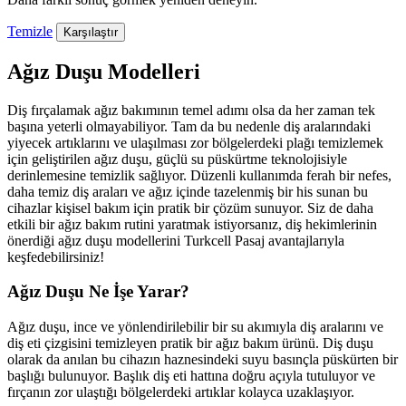
Temizle
Karşılaştır
Ağız Duşu Modelleri
Diş fırçalamak ağız bakımının temel adımı olsa da her zaman tek
başına yeterli olmayabiliyor. Tam da bu nedenle diş aralarındaki
yiyecek artıklarını ve ulaşılması zor bölgelerdeki plağı temizlemek
için geliştirilen ağız duşu, güçlü su püskürtme teknolojisiyle
derinlemesine temizlik sağlıyor. Düzenli kullanımda ferah bir nefes,
daha temiz diş araları ve ağız içinde tazelenmiş bir his sunan bu
cihazlar kişisel bakım için pratik bir çözüm sunuyor. Siz de daha
etkili bir ağız bakım rutini yaratmak istiyorsanız, diş hekimlerinin
önerdiği ağız duşu modellerini Turkcell Pasaj avantajlarıyla
keşfedebilirsiniz!
Ağız Duşu Ne İşe Yarar?
Ağız duşu, ince ve yönlendirilebilir bir su akımıyla diş aralarını ve
diş eti çizgisini temizleyen pratik bir ağız bakım ürünü. Diş duşu
olarak da anılan bu cihazın haznesindeki suyu basınçla püskürten bir
başlığı bulunuyor. Başlık diş eti hattına doğru açıyla tutuluyor ve
fırçanın zor ulaştığı bölgelerdeki artıklar kolayca uzaklaşıyor.