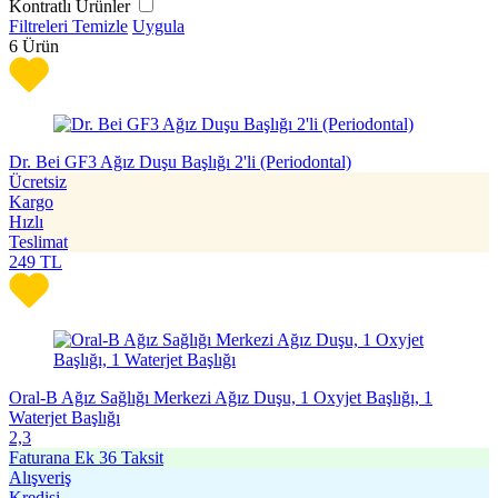
Kontratlı Ürünler
Filtreleri Temizle
Uygula
6
Ürün
Dr. Bei GF3 Ağız Duşu Başlığı 2'li (Periodontal)
Ücretsiz
Kargo
Hızlı
Teslimat
249
TL
Oral-B Ağız Sağlığı Merkezi Ağız Duşu, 1 Oxyjet Başlığı, 1
Waterjet Başlığı
2,3
Faturana Ek 36 Taksit
Alışveriş
Kredisi