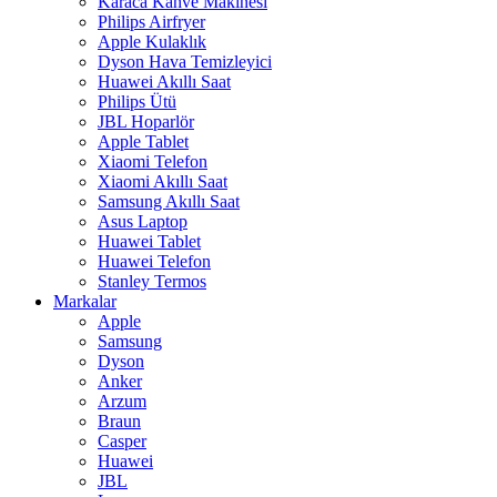
Karaca Kahve Makinesi
Philips Airfryer
Apple Kulaklık
Dyson Hava Temizleyici
Huawei Akıllı Saat
Philips Ütü
JBL Hoparlör
Apple Tablet
Xiaomi Telefon
Xiaomi Akıllı Saat
Samsung Akıllı Saat
Asus Laptop
Huawei Tablet
Huawei Telefon
Stanley Termos
Markalar
Apple
Samsung
Dyson
Anker
Arzum
Braun
Casper
Huawei
JBL