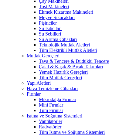
Çay Makineleri
Tost Makineleri
Ekmek Kızartma Makineleri
Meyve Sıkacakları
Pişiriciler
Su Isıtıcıları
Su Sebilleri
Su Arıtma Cihazları
Teknolojik Mutfak Aletleri
Tüm Elektrikli Mutfak Aletleri
Mutfak Gereçleri
Tava & Tencere & Düdüklü Tencere
Çatal & Kaşık & Bıçak Takımları
Yemek Hazırlık Gereçleri
Tüm Mutfak Gereçleri
Yapı Aletleri
Hava Temizleme Cihazları
Fırınlar
Mikrodalga Fırınlar
Mini Fırınlar
Tüm Fırınlar
Isıtma ve Soğutma Sistemleri
Vantilatörler
Radyatörler
Tüm Isıtma ve Soğutma Sistemleri