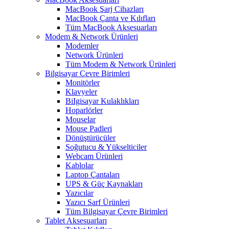
MacBook Şarj Cihazları
MacBook Çanta ve Kılıfları
Tüm MacBook Aksesuarları
Modem & Network Ürünleri
Modemler
Network Ürünleri
Tüm Modem & Network Ürünleri
Bilgisayar Çevre Birimleri
Monitörler
Klavyeler
BiIgisayar Kulaklıkları
Hoparlörler
Mouselar
Mouse Padleri
Dönüştürücüler
Soğutucu & Yükselticiler
Webcam Ürünleri
Kablolar
Laptop Çantaları
UPS & Güç Kaynakları
Yazıcılar
Yazıcı Sarf Ürünleri
Tüm Bilgisayar Çevre Birimleri
Tablet Aksesuarları