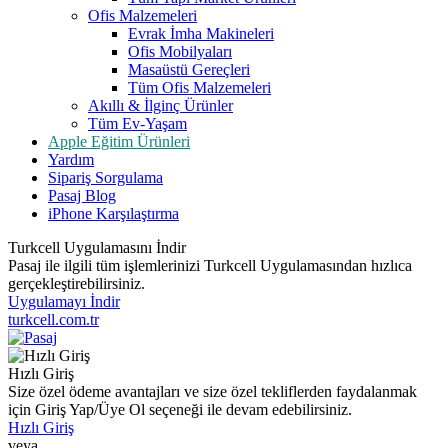
Ofis Malzemeleri
Evrak İmha Makineleri
Ofis Mobilyaları
Masaüstü Gereçleri
Tüm Ofis Malzemeleri
Akıllı & İlginç Ürünler
Tüm Ev-Yaşam
Apple Eğitim Ürünleri
Yardım
Sipariş Sorgulama
Pasaj Blog
iPhone Karşılaştırma
Turkcell Uygulamasını İndir
Pasaj ile ilgili tüm işlemlerinizi Turkcell Uygulamasından hızlıca
gerçekleştirebilirsiniz.
Uygulamayı İndir
turkcell.com.tr
Hızlı Giriş
Size özel ödeme avantajları ve size özel tekliflerden faydalanmak
için Giriş Yap/Üye Ol seçeneği ile devam edebilirsiniz.
Hızlı Giriş
veya