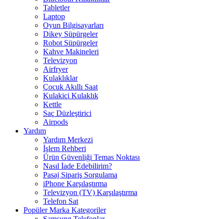
Tabletler
Laptop
Oyun Bilgisayarları
Dikey Süpürgeler
Robot Süpürgeler
Kahve Makineleri
Televizyon
Airfryer
Kulaklıklar
Çocuk Akıllı Saat
Kulakiçi Kulaklık
Kettle
Saç Düzleştirici
Airpods
Yardım
Yardım Merkezi
İşlem Rehberi
Ürün Güvenliği Temas Noktası
Nasıl İade Edebilirim?
Pasaj Sipariş Sorgulama
iPhone Karşılaştırma
Televizyon (TV) Karşılaştırma
Telefon Sat
Popüler Marka Kategoriler
Samsung Telefonlar