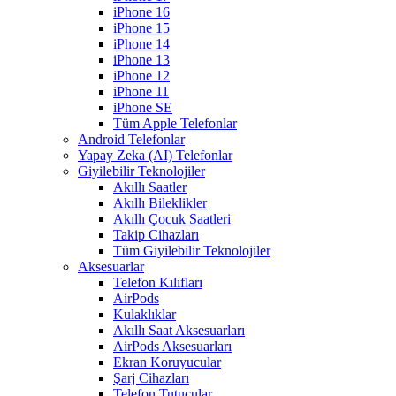
iPhone 16
iPhone 15
iPhone 14
iPhone 13
iPhone 12
iPhone 11
iPhone SE
Tüm Apple Telefonlar
Android Telefonlar
Yapay Zeka (AI) Telefonlar
Giyilebilir Teknolojiler
Akıllı Saatler
Akıllı Bileklikler
Akıllı Çocuk Saatleri
Takip Cihazları
Tüm Giyilebilir Teknolojiler
Aksesuarlar
Telefon Kılıfları
AirPods
Kulaklıklar
Akıllı Saat Aksesuarları
AirPods Aksesuarları
Ekran Koruyucular
Şarj Cihazları
Telefon Tutucular