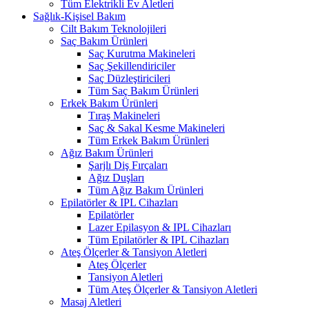
Tüm Elektrikli Ev Aletleri
Sağlık-Kişisel Bakım
Cilt Bakım Teknolojileri
Saç Bakım Ürünleri
Saç Kurutma Makineleri
Saç Şekillendiriciler
Saç Düzleştiricileri
Tüm Saç Bakım Ürünleri
Erkek Bakım Ürünleri
Tıraş Makineleri
Saç & Sakal Kesme Makineleri
Tüm Erkek Bakım Ürünleri
Ağız Bakım Ürünleri
Şarjlı Diş Fırçaları
Ağız Duşları
Tüm Ağız Bakım Ürünleri
Epilatörler & IPL Cihazları
Epilatörler
Lazer Epilasyon & IPL Cihazları
Tüm Epilatörler & IPL Cihazları
Ateş Ölçerler & Tansiyon Aletleri
Ateş Ölçerler
Tansiyon Aletleri
Tüm Ateş Ölçerler & Tansiyon Aletleri
Masaj Aletleri