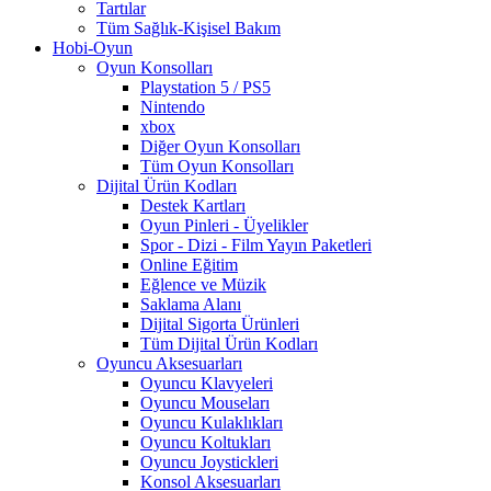
Tartılar
Tüm Sağlık-Kişisel Bakım
Hobi-Oyun
Oyun Konsolları
Playstation 5 / PS5
Nintendo
xbox
Diğer Oyun Konsolları
Tüm Oyun Konsolları
Dijital Ürün Kodları
Destek Kartları
Oyun Pinleri - Üyelikler
Spor - Dizi - Film Yayın Paketleri
Online Eğitim
Eğlence ve Müzik
Saklama Alanı
Dijital Sigorta Ürünleri
Tüm Dijital Ürün Kodları
Oyuncu Aksesuarları
Oyuncu Klavyeleri
Oyuncu Mouseları
Oyuncu Kulaklıkları
Oyuncu Koltukları
Oyuncu Joystickleri
Konsol Aksesuarları