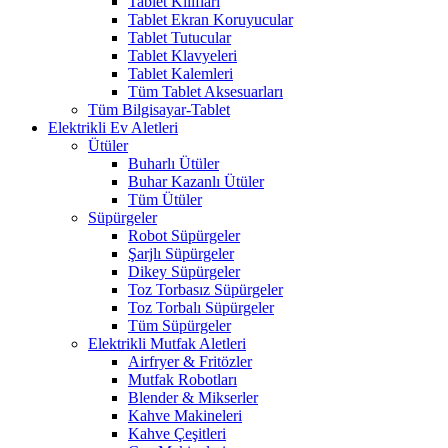
Tablet Kılıfları
Tablet Ekran Koruyucular
Tablet Tutucular
Tablet Klavyeleri
Tablet Kalemleri
Tüm Tablet Aksesuarları
Tüm Bilgisayar-Tablet
Elektrikli Ev Aletleri
Ütüler
Buharlı Ütüler
Buhar Kazanlı Ütüler
Tüm Ütüler
Süpürgeler
Robot Süpürgeler
Şarjlı Süpürgeler
Dikey Süpürgeler
Toz Torbasız Süpürgeler
Toz Torbalı Süpürgeler
Tüm Süpürgeler
Elektrikli Mutfak Aletleri
Airfryer & Fritözler
Mutfak Robotları
Blender & Mikserler
Kahve Makineleri
Kahve Çeşitleri