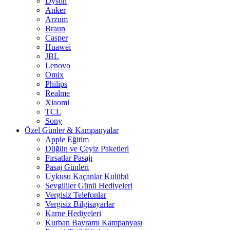
Dyson
Anker
Arzum
Braun
Casper
Huawei
JBL
Lenovo
Omix
Philips
Realme
Xiaomi
TCL
Sony
Özel Günler & Kampanyalar
Apple Eğitim
Düğün ve Çeyiz Paketleri
Fırsatlar Pasajı
Pasaj Günleri
Uykusu Kaçanlar Kulübü
Sevgililer Günü Hediyeleri
Vergisiz Telefonlar
Vergisiz Bilgisayarlar
Karne Hediyeleri
Kurban Bayramı Kampanyası