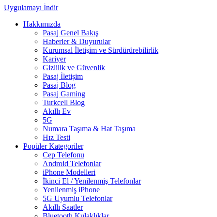
Uygulamayı İndir
Hakkımızda
Pasaj Genel Bakış
Haberler & Duyurular
Kurumsal İletişim ve Sürdürürebilirlik
Kariyer
Gizlilik ve Güvenlik
Pasaj İletişim
Pasaj Blog
Pasaj Gaming
Turkcell Blog
Akıllı Ev
5G
Numara Taşıma & Hat Taşıma
Hız Testi
Popüler Kategoriler
Cep Telefonu
Android Telefonlar
iPhone Modelleri
İkinci El / Yenilenmiş Telefonlar
Yenilenmiş iPhone
5G Uyumlu Telefonlar
Akıllı Saatler
Bluetooth Kulaklıklar