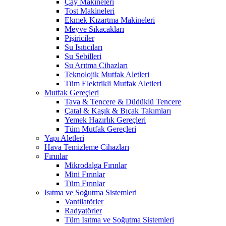
Çay Makineleri
Tost Makineleri
Ekmek Kızartma Makineleri
Meyve Sıkacakları
Pişiriciler
Su Isıtıcıları
Su Sebilleri
Su Arıtma Cihazları
Teknolojik Mutfak Aletleri
Tüm Elektrikli Mutfak Aletleri
Mutfak Gereçleri
Tava & Tencere & Düdüklü Tencere
Çatal & Kaşık & Bıçak Takımları
Yemek Hazırlık Gereçleri
Tüm Mutfak Gereçleri
Yapı Aletleri
Hava Temizleme Cihazları
Fırınlar
Mikrodalga Fırınlar
Mini Fırınlar
Tüm Fırınlar
Isıtma ve Soğutma Sistemleri
Vantilatörler
Radyatörler
Tüm Isıtma ve Soğutma Sistemleri