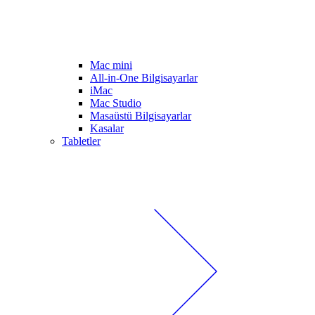
Mac mini
All-in-One Bilgisayarlar
iMac
Mac Studio
Masaüstü Bilgisayarlar
Kasalar
Tabletler