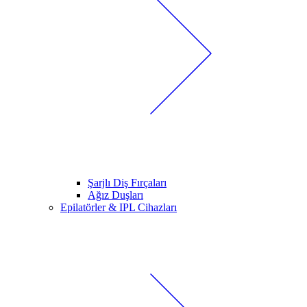
Şarjlı Diş Fırçaları
Ağız Duşları
Epilatörler & IPL Cihazları