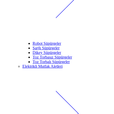
Robot Süpürgeler
Şarjlı Süpürgeler
Dikey Süpürgeler
Toz Torbasız Süpürgeler
Toz Torbalı Süpürgeler
Elektrikli Mutfak Aletleri