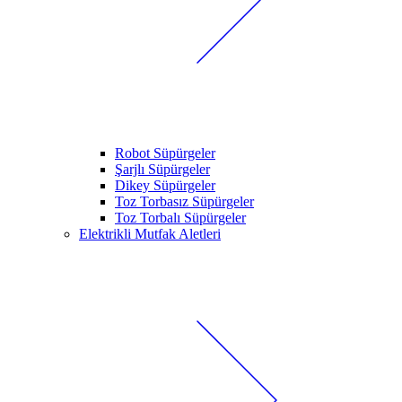
Robot Süpürgeler
Şarjlı Süpürgeler
Dikey Süpürgeler
Toz Torbasız Süpürgeler
Toz Torbalı Süpürgeler
Elektrikli Mutfak Aletleri