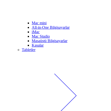
Mac mini
All-in-One Bilgisayarlar
iMac
Mac Studio
Masaüstü Bilgisayarlar
Kasalar
Tabletler