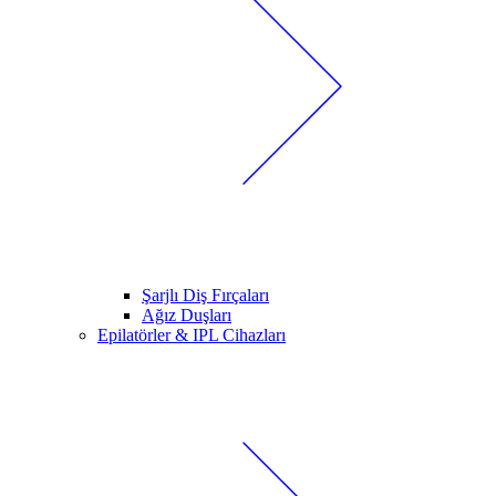
Şarjlı Diş Fırçaları
Ağız Duşları
Epilatörler & IPL Cihazları