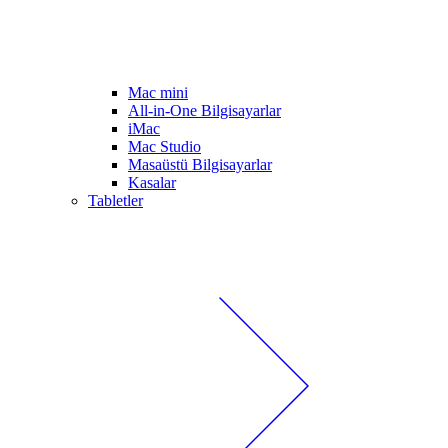
Mac mini
All-in-One Bilgisayarlar
iMac
Mac Studio
Masaüstü Bilgisayarlar
Kasalar
Tabletler