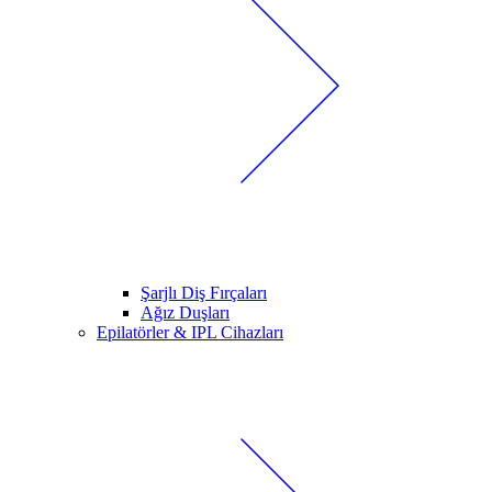
Şarjlı Diş Fırçaları
Ağız Duşları
Epilatörler & IPL Cihazları