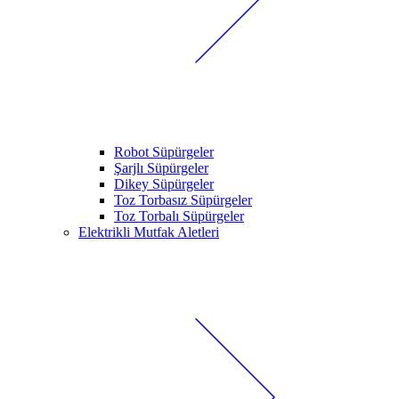
Robot Süpürgeler
Şarjlı Süpürgeler
Dikey Süpürgeler
Toz Torbasız Süpürgeler
Toz Torbalı Süpürgeler
Elektrikli Mutfak Aletleri