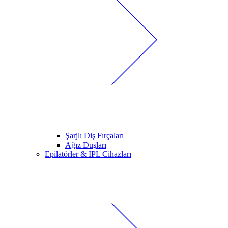
Şarjlı Diş Fırçaları
Ağız Duşları
Epilatörler & IPL Cihazları