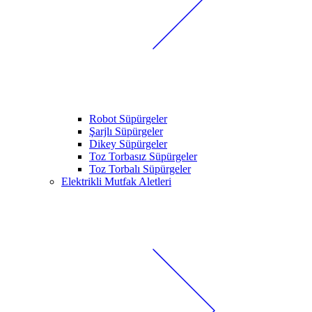
Robot Süpürgeler
Şarjlı Süpürgeler
Dikey Süpürgeler
Toz Torbasız Süpürgeler
Toz Torbalı Süpürgeler
Elektrikli Mutfak Aletleri