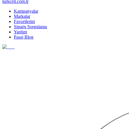
turkcell.com.tr
Kampanyalar
Markalar
Favorilerim
Sipariş Sorgulama
Yardım
Pasaj Blog