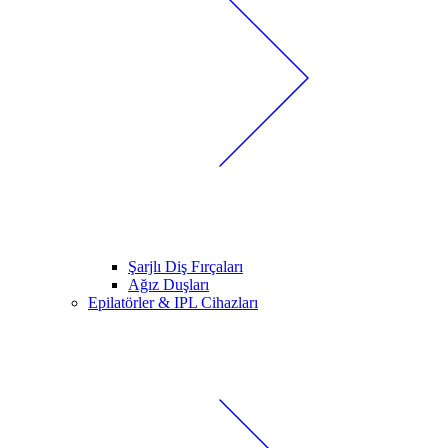
Şarjlı Diş Fırçaları
Ağız Duşları
Epilatörler & IPL Cihazları