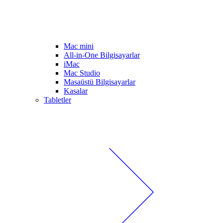
Mac mini
All-in-One Bilgisayarlar
iMac
Mac Studio
Masaüstü Bilgisayarlar
Kasalar
Tabletler