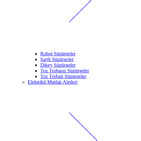
Robot Süpürgeler
Şarjlı Süpürgeler
Dikey Süpürgeler
Toz Torbasız Süpürgeler
Toz Torbalı Süpürgeler
Elektrikli Mutfak Aletleri