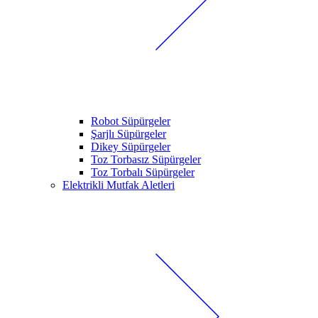
Robot Süpürgeler
Şarjlı Süpürgeler
Dikey Süpürgeler
Toz Torbasız Süpürgeler
Toz Torbalı Süpürgeler
Elektrikli Mutfak Aletleri