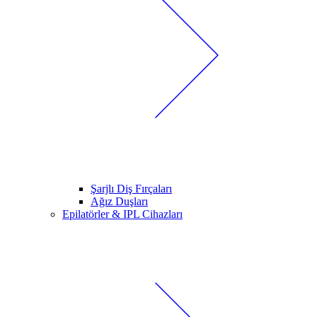
Şarjlı Diş Fırçaları
Ağız Duşları
Epilatörler & IPL Cihazları