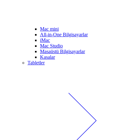
Mac mini
All-in-One Bilgisayarlar
iMac
Mac Studio
Masaüstü Bilgisayarlar
Kasalar
Tabletler