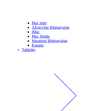
Mac mini
All-in-One Bilgisayarlar
iMac
Mac Studio
Masaüstü Bilgisayarlar
Kasalar
Tabletler