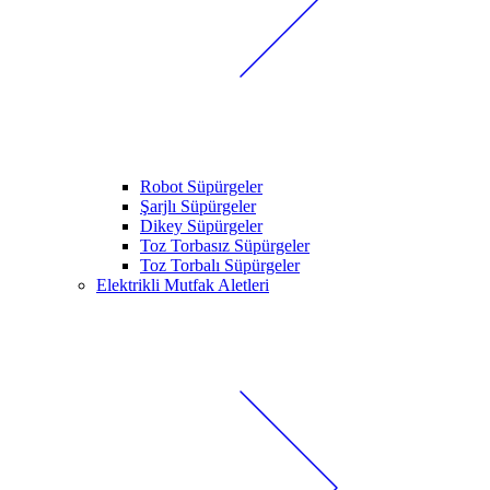
Robot Süpürgeler
Şarjlı Süpürgeler
Dikey Süpürgeler
Toz Torbasız Süpürgeler
Toz Torbalı Süpürgeler
Elektrikli Mutfak Aletleri