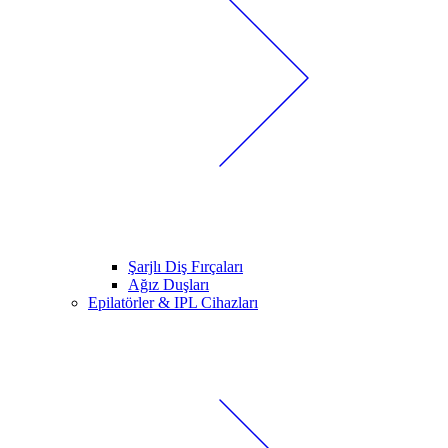
Şarjlı Diş Fırçaları
Ağız Duşları
Epilatörler & IPL Cihazları