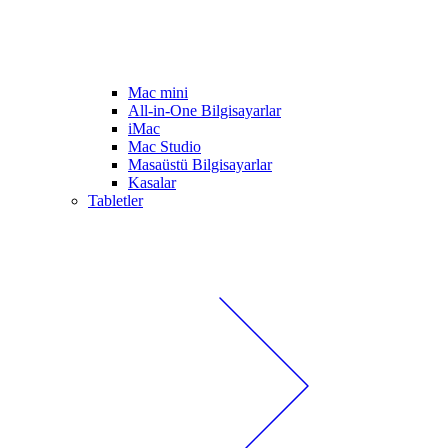
Mac mini
All-in-One Bilgisayarlar
iMac
Mac Studio
Masaüstü Bilgisayarlar
Kasalar
Tabletler