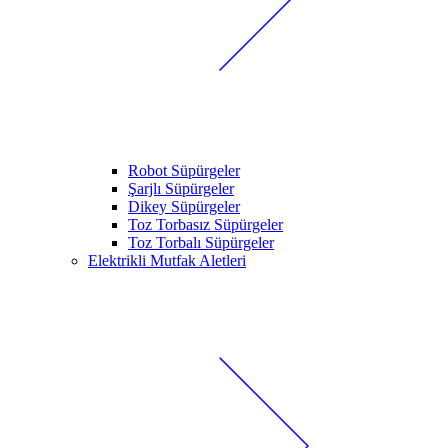
Robot Süpürgeler
Şarjlı Süpürgeler
Dikey Süpürgeler
Toz Torbasız Süpürgeler
Toz Torbalı Süpürgeler
Elektrikli Mutfak Aletleri