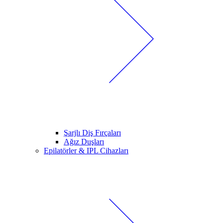
Şarjlı Diş Fırçaları
Ağız Duşları
Epilatörler & IPL Cihazları