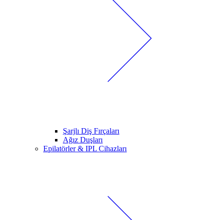
Şarjlı Diş Fırçaları
Ağız Duşları
Epilatörler & IPL Cihazları