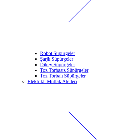
Robot Süpürgeler
Şarjlı Süpürgeler
Dikey Süpürgeler
Toz Torbasız Süpürgeler
Toz Torbalı Süpürgeler
Elektrikli Mutfak Aletleri