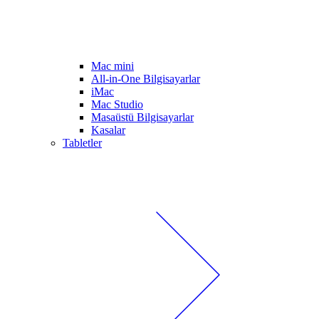
Mac mini
All-in-One Bilgisayarlar
iMac
Mac Studio
Masaüstü Bilgisayarlar
Kasalar
Tabletler