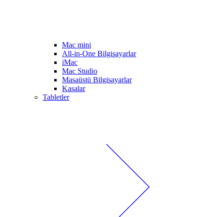
Mac mini
All-in-One Bilgisayarlar
iMac
Mac Studio
Masaüstü Bilgisayarlar
Kasalar
Tabletler