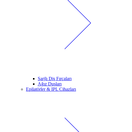
Şarjlı Diş Fırçaları
Ağız Duşları
Epilatörler & IPL Cihazları