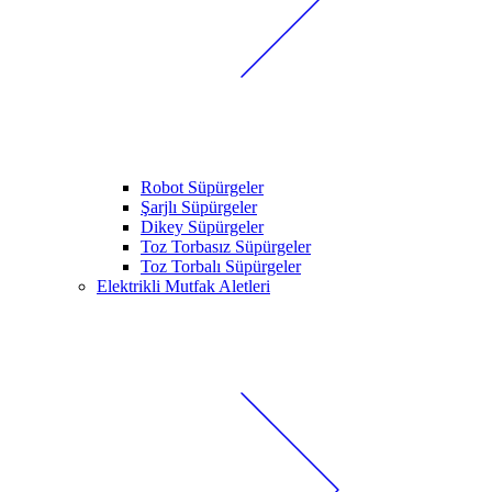
Robot Süpürgeler
Şarjlı Süpürgeler
Dikey Süpürgeler
Toz Torbasız Süpürgeler
Toz Torbalı Süpürgeler
Elektrikli Mutfak Aletleri