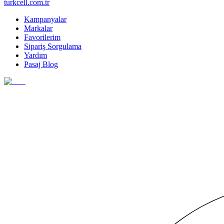
turkcell.com.tr
Kampanyalar
Markalar
Favorilerim
Sipariş Sorgulama
Yardım
Pasaj Blog