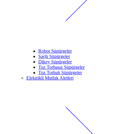
Robot Süpürgeler
Şarjlı Süpürgeler
Dikey Süpürgeler
Toz Torbasız Süpürgeler
Toz Torbalı Süpürgeler
Elektrikli Mutfak Aletleri