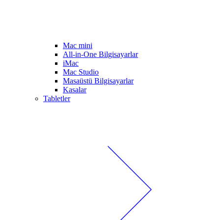
Mac mini
All-in-One Bilgisayarlar
iMac
Mac Studio
Masaüstü Bilgisayarlar
Kasalar
Tabletler