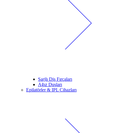
Şarjlı Diş Fırçaları
Ağız Duşları
Epilatörler & IPL Cihazları