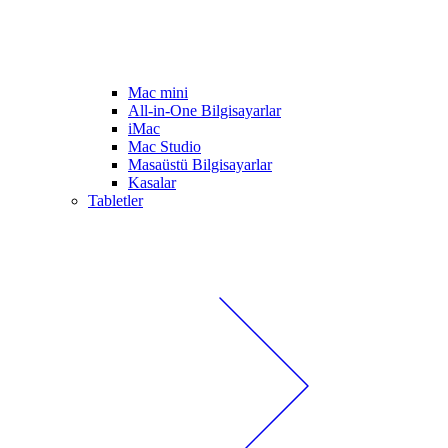
Mac mini
All-in-One Bilgisayarlar
iMac
Mac Studio
Masaüstü Bilgisayarlar
Kasalar
Tabletler