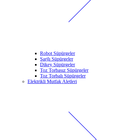
Robot Süpürgeler
Şarjlı Süpürgeler
Dikey Süpürgeler
Toz Torbasız Süpürgeler
Toz Torbalı Süpürgeler
Elektrikli Mutfak Aletleri