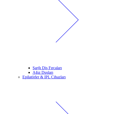
Şarjlı Diş Fırçaları
Ağız Duşları
Epilatörler & IPL Cihazları