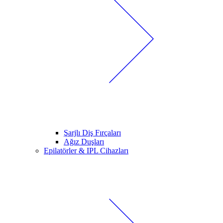
Şarjlı Diş Fırçaları
Ağız Duşları
Epilatörler & IPL Cihazları