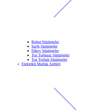
Robot Süpürgeler
Şarjlı Süpürgeler
Dikey Süpürgeler
Toz Torbasız Süpürgeler
Toz Torbalı Süpürgeler
Elektrikli Mutfak Aletleri