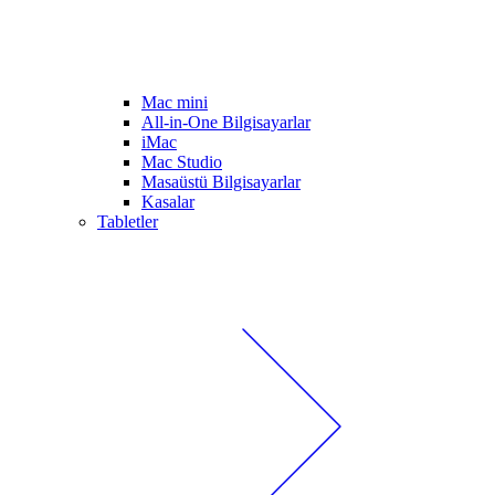
Mac mini
All-in-One Bilgisayarlar
iMac
Mac Studio
Masaüstü Bilgisayarlar
Kasalar
Tabletler