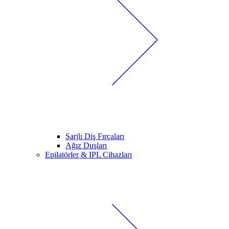
Şarjlı Diş Fırçaları
Ağız Duşları
Epilatörler & IPL Cihazları