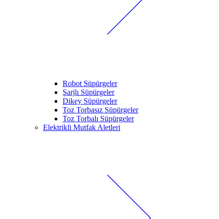
Robot Süpürgeler
Şarjlı Süpürgeler
Dikey Süpürgeler
Toz Torbasız Süpürgeler
Toz Torbalı Süpürgeler
Elektrikli Mutfak Aletleri