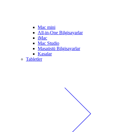
Mac mini
All-in-One Bilgisayarlar
iMac
Mac Studio
Masaüstü Bilgisayarlar
Kasalar
Tabletler