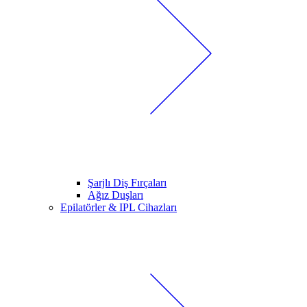
Şarjlı Diş Fırçaları
Ağız Duşları
Epilatörler & IPL Cihazları