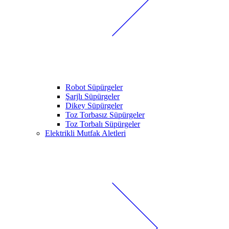
Robot Süpürgeler
Şarjlı Süpürgeler
Dikey Süpürgeler
Toz Torbasız Süpürgeler
Toz Torbalı Süpürgeler
Elektrikli Mutfak Aletleri