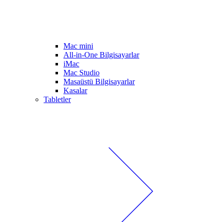
Mac mini
All-in-One Bilgisayarlar
iMac
Mac Studio
Masaüstü Bilgisayarlar
Kasalar
Tabletler