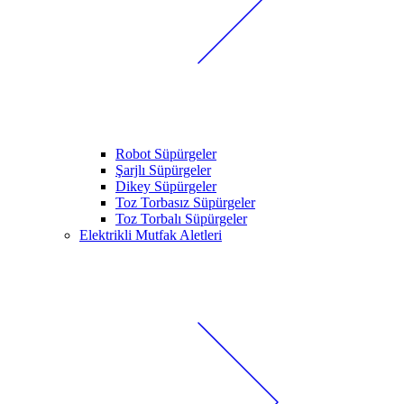
Robot Süpürgeler
Şarjlı Süpürgeler
Dikey Süpürgeler
Toz Torbasız Süpürgeler
Toz Torbalı Süpürgeler
Elektrikli Mutfak Aletleri