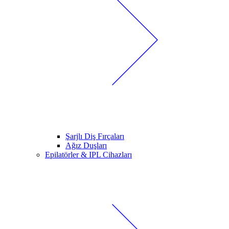
Şarjlı Diş Fırçaları
Ağız Duşları
Epilatörler & IPL Cihazları