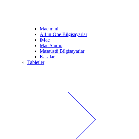
Mac mini
All-in-One Bilgisayarlar
iMac
Mac Studio
Masaüstü Bilgisayarlar
Kasalar
Tabletler