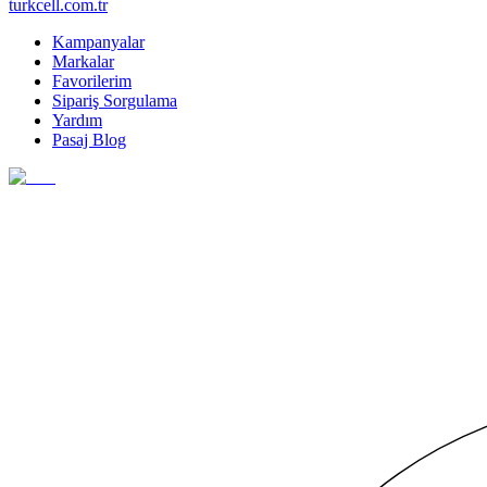
turkcell.com.tr
Kampanyalar
Markalar
Favorilerim
Sipariş Sorgulama
Yardım
Pasaj Blog