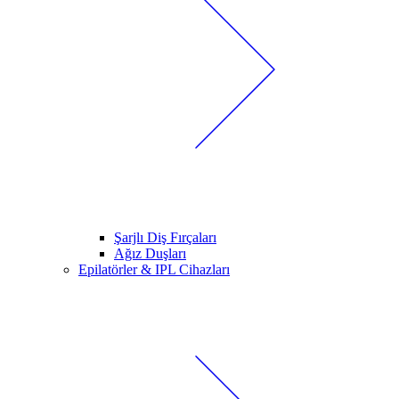
Şarjlı Diş Fırçaları
Ağız Duşları
Epilatörler & IPL Cihazları