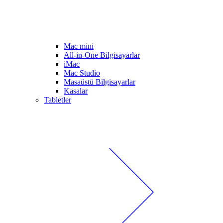
Mac mini
All-in-One Bilgisayarlar
iMac
Mac Studio
Masaüstü Bilgisayarlar
Kasalar
Tabletler