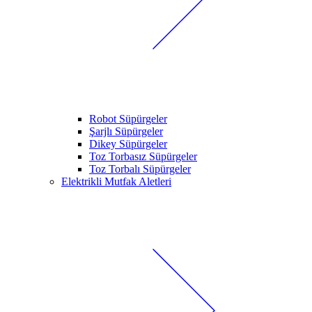
Robot Süpürgeler
Şarjlı Süpürgeler
Dikey Süpürgeler
Toz Torbasız Süpürgeler
Toz Torbalı Süpürgeler
Elektrikli Mutfak Aletleri