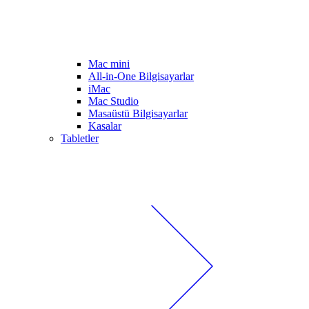
Mac mini
All-in-One Bilgisayarlar
iMac
Mac Studio
Masaüstü Bilgisayarlar
Kasalar
Tabletler