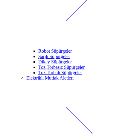
Robot Süpürgeler
Şarjlı Süpürgeler
Dikey Süpürgeler
Toz Torbasız Süpürgeler
Toz Torbalı Süpürgeler
Elektrikli Mutfak Aletleri