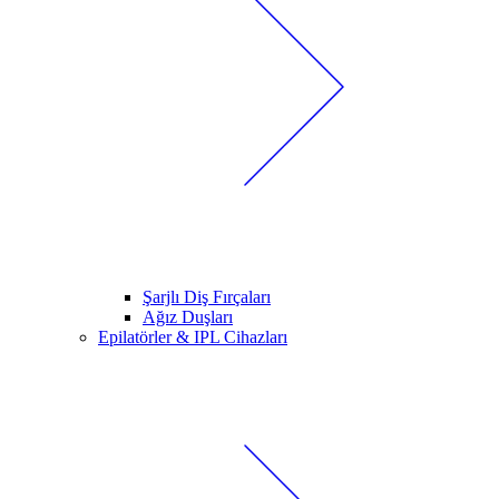
Şarjlı Diş Fırçaları
Ağız Duşları
Epilatörler & IPL Cihazları