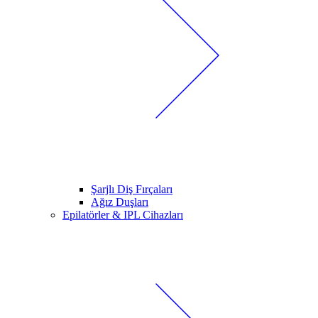
Şarjlı Diş Fırçaları
Ağız Duşları
Epilatörler & IPL Cihazları