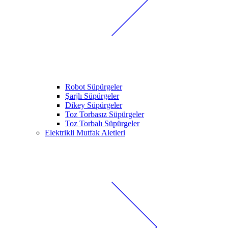
Robot Süpürgeler
Şarjlı Süpürgeler
Dikey Süpürgeler
Toz Torbasız Süpürgeler
Toz Torbalı Süpürgeler
Elektrikli Mutfak Aletleri