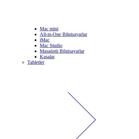
Mac mini
All-in-One Bilgisayarlar
iMac
Mac Studio
Masaüstü Bilgisayarlar
Kasalar
Tabletler