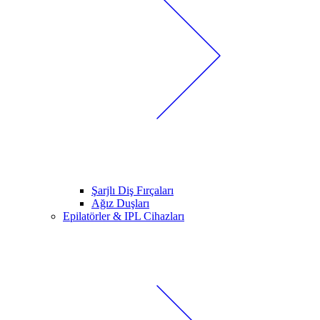
Şarjlı Diş Fırçaları
Ağız Duşları
Epilatörler & IPL Cihazları