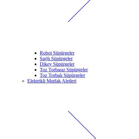
Robot Süpürgeler
Şarjlı Süpürgeler
Dikey Süpürgeler
Toz Torbasız Süpürgeler
Toz Torbalı Süpürgeler
Elektrikli Mutfak Aletleri