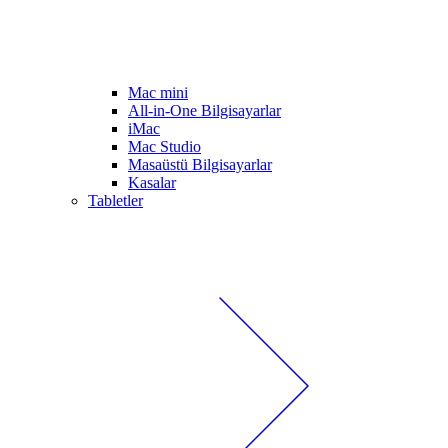
Mac mini
All-in-One Bilgisayarlar
iMac
Mac Studio
Masaüstü Bilgisayarlar
Kasalar
Tabletler