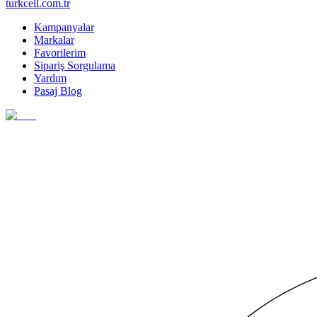
turkcell.com.tr
Kampanyalar
Markalar
Favorilerim
Sipariş Sorgulama
Yardım
Pasaj Blog