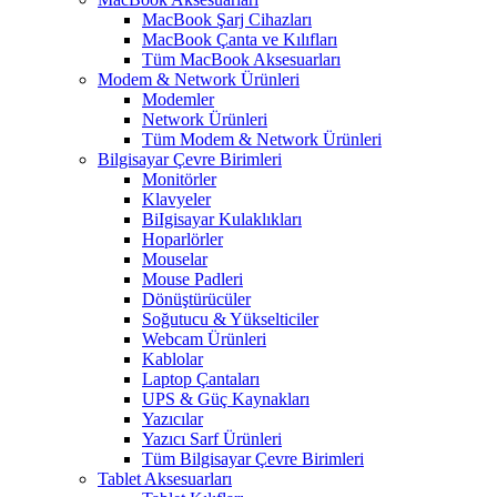
MacBook Şarj Cihazları
MacBook Çanta ve Kılıfları
Tüm MacBook Aksesuarları
Modem & Network Ürünleri
Modemler
Network Ürünleri
Tüm Modem & Network Ürünleri
Bilgisayar Çevre Birimleri
Monitörler
Klavyeler
BiIgisayar Kulaklıkları
Hoparlörler
Mouselar
Mouse Padleri
Dönüştürücüler
Soğutucu & Yükselticiler
Webcam Ürünleri
Kablolar
Laptop Çantaları
UPS & Güç Kaynakları
Yazıcılar
Yazıcı Sarf Ürünleri
Tüm Bilgisayar Çevre Birimleri
Tablet Aksesuarları