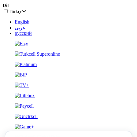
Dil
Türkçe
English
عربى
русский