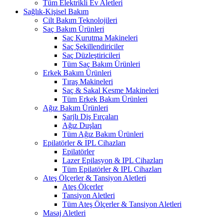
Tüm Elektrikli Ev Aletleri
Sağlık-Kişisel Bakım
Cilt Bakım Teknolojileri
Saç Bakım Ürünleri
Saç Kurutma Makineleri
Saç Şekillendiriciler
Saç Düzleştiricileri
Tüm Saç Bakım Ürünleri
Erkek Bakım Ürünleri
Tıraş Makineleri
Saç & Sakal Kesme Makineleri
Tüm Erkek Bakım Ürünleri
Ağız Bakım Ürünleri
Şarjlı Diş Fırçaları
Ağız Duşları
Tüm Ağız Bakım Ürünleri
Epilatörler & IPL Cihazları
Epilatörler
Lazer Epilasyon & IPL Cihazları
Tüm Epilatörler & IPL Cihazları
Ateş Ölçerler & Tansiyon Aletleri
Ateş Ölçerler
Tansiyon Aletleri
Tüm Ateş Ölçerler & Tansiyon Aletleri
Masaj Aletleri