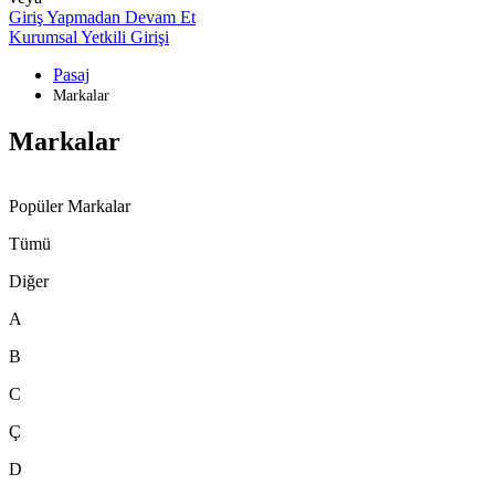
Giriş Yapmadan Devam Et
Kurumsal Yetkili Girişi
Pasaj
Markalar
Markalar
Popüler Markalar
Tümü
Diğer
A
B
C
Ç
D