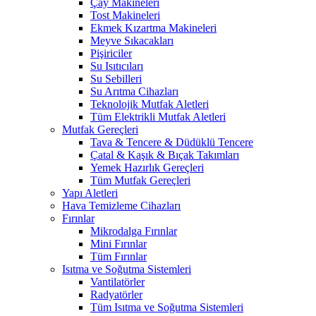
Çay Makineleri
Tost Makineleri
Ekmek Kızartma Makineleri
Meyve Sıkacakları
Pişiriciler
Su Isıtıcıları
Su Sebilleri
Su Arıtma Cihazları
Teknolojik Mutfak Aletleri
Tüm Elektrikli Mutfak Aletleri
Mutfak Gereçleri
Tava & Tencere & Düdüklü Tencere
Çatal & Kaşık & Bıçak Takımları
Yemek Hazırlık Gereçleri
Tüm Mutfak Gereçleri
Yapı Aletleri
Hava Temizleme Cihazları
Fırınlar
Mikrodalga Fırınlar
Mini Fırınlar
Tüm Fırınlar
Isıtma ve Soğutma Sistemleri
Vantilatörler
Radyatörler
Tüm Isıtma ve Soğutma Sistemleri