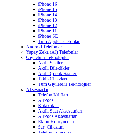
iPhone 16
iPhone 15
iPhone 14
iPhone 13
iPhone 12
iPhone 11
iPhone SE
Tüm Apple Telefonlar
Android Telefonlar
Yapay Zeka (AI) Telefonlar
Giyilebilir Teknolojiler
Akıllı Saatler
Akıllı Bileklikler
Akıllı Çocuk Saatleri
Takip Cihazları
Tüm Giyilebilir Teknolojiler
Aksesuarlar
Telefon Kılıfları
AirPods
Kulaklıklar
Akıllı Saat Aksesuarları
AirPods Aksesuarları
Ekran Koruyucular
Şarj Cihazları
Telefon Tutucular