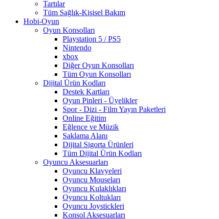
Tartılar
Tüm Sağlık-Kişisel Bakım
Hobi-Oyun
Oyun Konsolları
Playstation 5 / PS5
Nintendo
xbox
Diğer Oyun Konsolları
Tüm Oyun Konsolları
Dijital Ürün Kodları
Destek Kartları
Oyun Pinleri - Üyelikler
Spor - Dizi - Film Yayın Paketleri
Online Eğitim
Eğlence ve Müzik
Saklama Alanı
Dijital Sigorta Ürünleri
Tüm Dijital Ürün Kodları
Oyuncu Aksesuarları
Oyuncu Klavyeleri
Oyuncu Mouseları
Oyuncu Kulaklıkları
Oyuncu Koltukları
Oyuncu Joystickleri
Konsol Aksesuarları