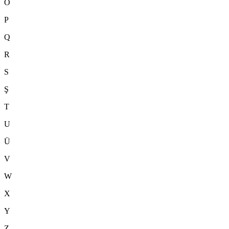
Ö
P
Q
R
S
Ş
T
U
Ü
V
W
X
Y
Z