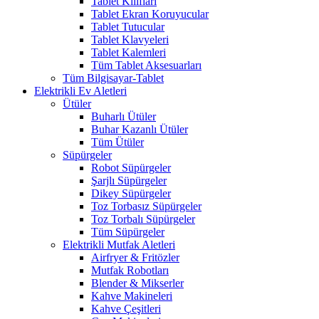
Tablet Kılıfları
Tablet Ekran Koruyucular
Tablet Tutucular
Tablet Klavyeleri
Tablet Kalemleri
Tüm Tablet Aksesuarları
Tüm Bilgisayar-Tablet
Elektrikli Ev Aletleri
Ütüler
Buharlı Ütüler
Buhar Kazanlı Ütüler
Tüm Ütüler
Süpürgeler
Robot Süpürgeler
Şarjlı Süpürgeler
Dikey Süpürgeler
Toz Torbasız Süpürgeler
Toz Torbalı Süpürgeler
Tüm Süpürgeler
Elektrikli Mutfak Aletleri
Airfryer & Fritözler
Mutfak Robotları
Blender & Mikserler
Kahve Makineleri
Kahve Çeşitleri