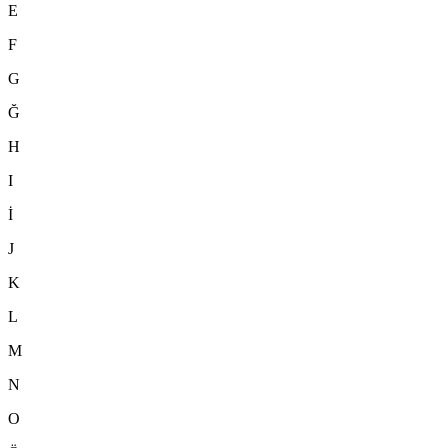
E
F
G
Ğ
H
I
İ
J
K
L
M
N
O