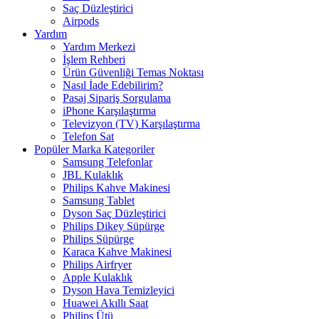
Saç Düzleştirici
Airpods
Yardım
Yardım Merkezi
İşlem Rehberi
Ürün Güvenliği Temas Noktası
Nasıl İade Edebilirim?
Pasaj Sipariş Sorgulama
iPhone Karşılaştırma
Televizyon (TV) Karşılaştırma
Telefon Sat
Popüler Marka Kategoriler
Samsung Telefonlar
JBL Kulaklık
Philips Kahve Makinesi
Samsung Tablet
Dyson Saç Düzleştirici
Philips Dikey Süpürge
Philips Süpürge
Karaca Kahve Makinesi
Philips Airfryer
Apple Kulaklık
Dyson Hava Temizleyici
Huawei Akıllı Saat
Philips Ütü