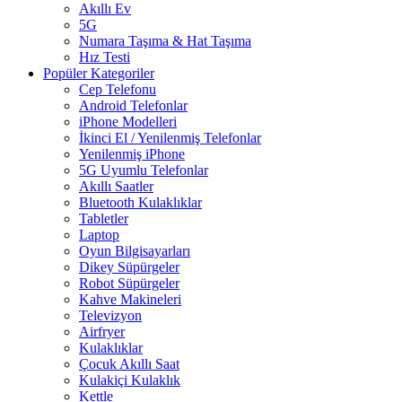
Akıllı Ev
5G
Numara Taşıma & Hat Taşıma
Hız Testi
Popüler Kategoriler
Cep Telefonu
Android Telefonlar
iPhone Modelleri
İkinci El / Yenilenmiş Telefonlar
Yenilenmiş iPhone
5G Uyumlu Telefonlar
Akıllı Saatler
Bluetooth Kulaklıklar
Tabletler
Laptop
Oyun Bilgisayarları
Dikey Süpürgeler
Robot Süpürgeler
Kahve Makineleri
Televizyon
Airfryer
Kulaklıklar
Çocuk Akıllı Saat
Kulakiçi Kulaklık
Kettle