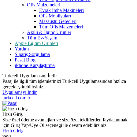
Ofis Malzemeleri
Evrak İmha Makineleri
Ofis Mobilyaları
Masaüstü Gereçleri
Tüm Ofis Malzemeleri
Akıllı & İlginç Ürünler
Tüm Ev-Yaşam
Apple Eğitim Ürünleri
Yardım
Sipariş Sorgulama
Pasaj Blog
iPhone Karşılaştırma
Turkcell Uygulamasını İndir
Pasaj ile ilgili tüm işlemlerinizi Turkcell Uygulamasından hızlıca
gerçekleştirebilirsiniz.
Uygulamayı İndir
turkcell.com.tr
Hızlı Giriş
Size özel ödeme avantajları ve size özel tekliflerden faydalanmak
için Giriş Yap/Üye Ol seçeneği ile devam edebilirsiniz.
Hızlı Giriş
veya