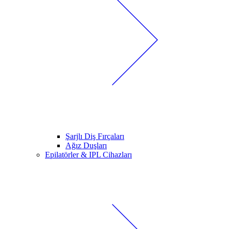
Şarjlı Diş Fırçaları
Ağız Duşları
Epilatörler & IPL Cihazları