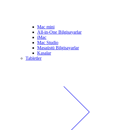
Mac mini
All-in-One Bilgisayarlar
iMac
Mac Studio
Masaüstü Bilgisayarlar
Kasalar
Tabletler