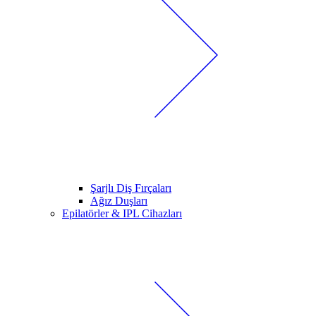
Şarjlı Diş Fırçaları
Ağız Duşları
Epilatörler & IPL Cihazları