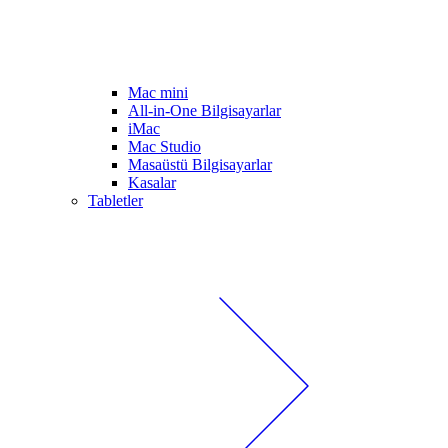
Mac mini
All-in-One Bilgisayarlar
iMac
Mac Studio
Masaüstü Bilgisayarlar
Kasalar
Tabletler