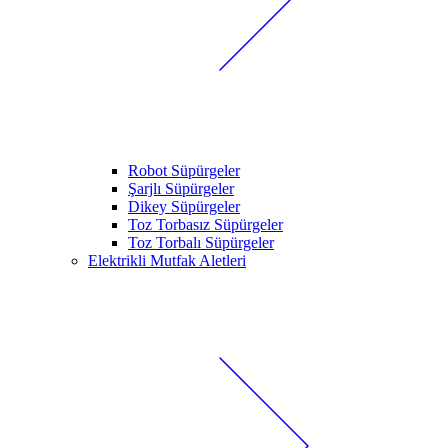
Robot Süpürgeler
Şarjlı Süpürgeler
Dikey Süpürgeler
Toz Torbasız Süpürgeler
Toz Torbalı Süpürgeler
Elektrikli Mutfak Aletleri