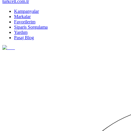
turkcell.com.tr
Kampanyalar
Markalar
Favorilerim
Sipariş Sorgulama
Yardım
Pasaj Blog