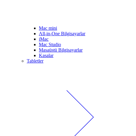
Mac mini
All-in-One Bilgisayarlar
iMac
Mac Studio
Masaüstü Bilgisayarlar
Kasalar
Tabletler