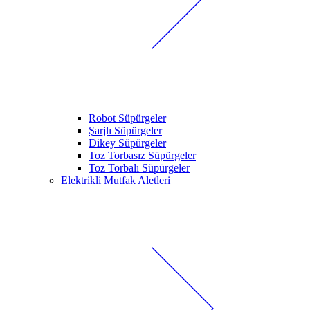
Robot Süpürgeler
Şarjlı Süpürgeler
Dikey Süpürgeler
Toz Torbasız Süpürgeler
Toz Torbalı Süpürgeler
Elektrikli Mutfak Aletleri