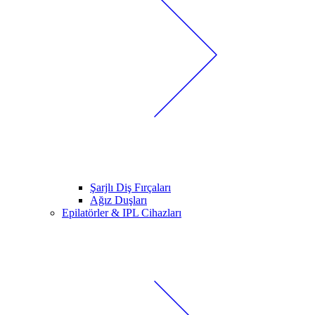
Şarjlı Diş Fırçaları
Ağız Duşları
Epilatörler & IPL Cihazları