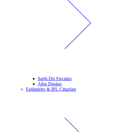
Şarjlı Diş Fırçaları
Ağız Duşları
Epilatörler & IPL Cihazları