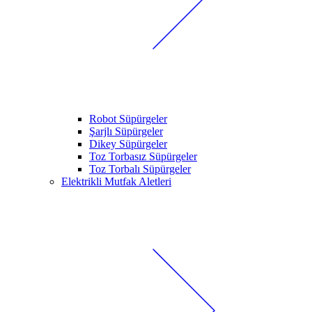
Robot Süpürgeler
Şarjlı Süpürgeler
Dikey Süpürgeler
Toz Torbasız Süpürgeler
Toz Torbalı Süpürgeler
Elektrikli Mutfak Aletleri