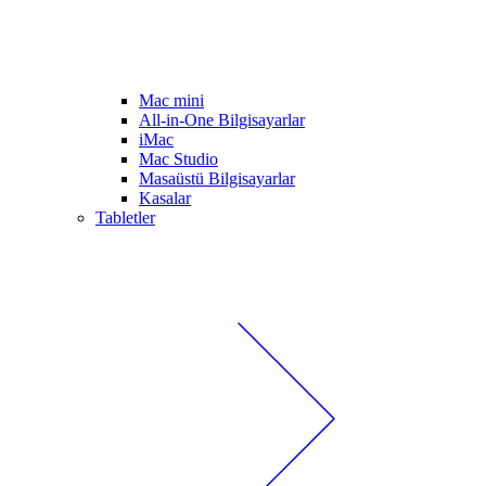
Mac mini
All-in-One Bilgisayarlar
iMac
Mac Studio
Masaüstü Bilgisayarlar
Kasalar
Tabletler