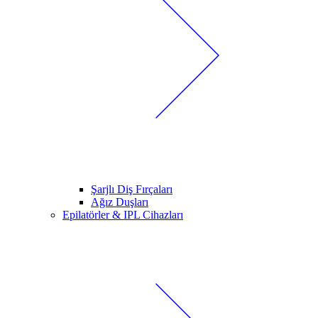
Şarjlı Diş Fırçaları
Ağız Duşları
Epilatörler & IPL Cihazları