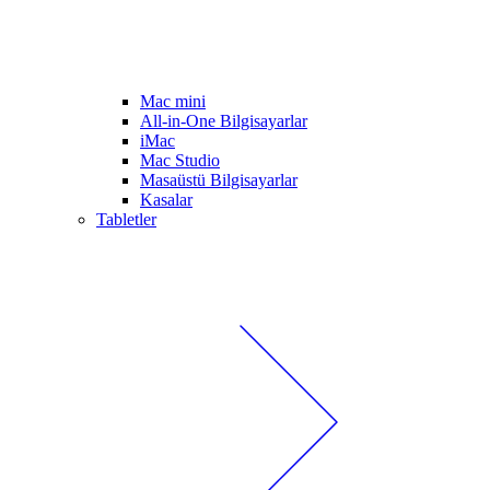
Mac mini
All-in-One Bilgisayarlar
iMac
Mac Studio
Masaüstü Bilgisayarlar
Kasalar
Tabletler