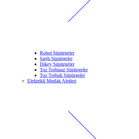
Robot Süpürgeler
Şarjlı Süpürgeler
Dikey Süpürgeler
Toz Torbasız Süpürgeler
Toz Torbalı Süpürgeler
Elektrikli Mutfak Aletleri