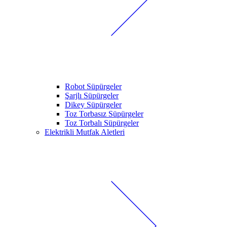
Robot Süpürgeler
Şarjlı Süpürgeler
Dikey Süpürgeler
Toz Torbasız Süpürgeler
Toz Torbalı Süpürgeler
Elektrikli Mutfak Aletleri