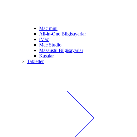
Mac mini
All-in-One Bilgisayarlar
iMac
Mac Studio
Masaüstü Bilgisayarlar
Kasalar
Tabletler