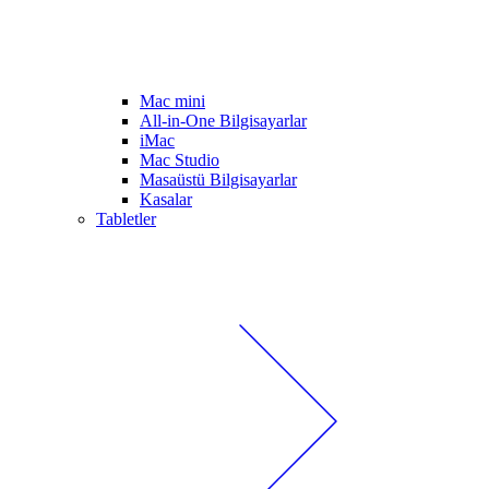
Mac mini
All-in-One Bilgisayarlar
iMac
Mac Studio
Masaüstü Bilgisayarlar
Kasalar
Tabletler