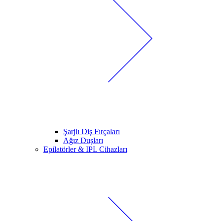
Şarjlı Diş Fırçaları
Ağız Duşları
Epilatörler & IPL Cihazları