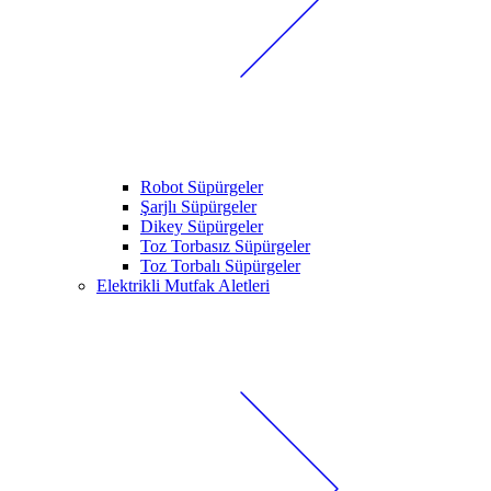
Robot Süpürgeler
Şarjlı Süpürgeler
Dikey Süpürgeler
Toz Torbasız Süpürgeler
Toz Torbalı Süpürgeler
Elektrikli Mutfak Aletleri