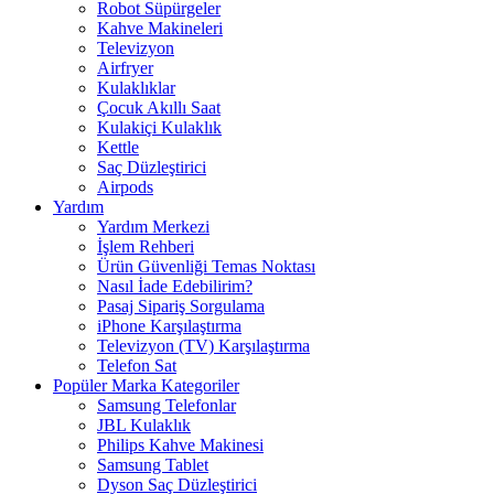
Robot Süpürgeler
Kahve Makineleri
Televizyon
Airfryer
Kulaklıklar
Çocuk Akıllı Saat
Kulakiçi Kulaklık
Kettle
Saç Düzleştirici
Airpods
Yardım
Yardım Merkezi
İşlem Rehberi
Ürün Güvenliği Temas Noktası
Nasıl İade Edebilirim?
Pasaj Sipariş Sorgulama
iPhone Karşılaştırma
Televizyon (TV) Karşılaştırma
Telefon Sat
Popüler Marka Kategoriler
Samsung Telefonlar
JBL Kulaklık
Philips Kahve Makinesi
Samsung Tablet
Dyson Saç Düzleştirici