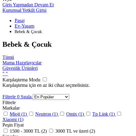
Giriş Yapmadan Devam Et
Kurumsal Yetkili Girişi
Pasaj
Ev-Yaşam
Bebek & Çocuk
Bebek & Çocuk
Tümü
Mama Hazırlayıcılar
Güvenlik Ürünleri
"
"
Karşılaştırma Modu
Karşılaştırma için en az iki cihaz seçmelisiniz.
Filtrele
0
Sırala
Filtrele
Markalar
Mioji (
1
)
Neutron (
1
)
Omix (
1
)
Tp Link (
1
)
Xiaomi (
1
)
Peşin Fiyat
1500 - 3000 TL (
2
)
3000 TL ve üzeri (
2
)