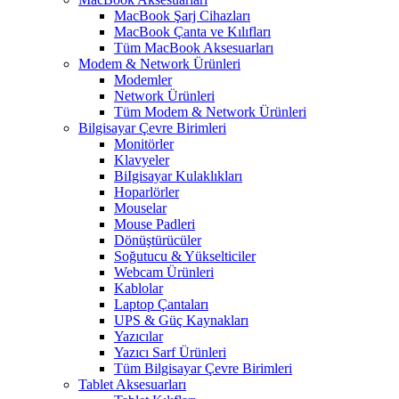
MacBook Şarj Cihazları
MacBook Çanta ve Kılıfları
Tüm MacBook Aksesuarları
Modem & Network Ürünleri
Modemler
Network Ürünleri
Tüm Modem & Network Ürünleri
Bilgisayar Çevre Birimleri
Monitörler
Klavyeler
BiIgisayar Kulaklıkları
Hoparlörler
Mouselar
Mouse Padleri
Dönüştürücüler
Soğutucu & Yükselticiler
Webcam Ürünleri
Kablolar
Laptop Çantaları
UPS & Güç Kaynakları
Yazıcılar
Yazıcı Sarf Ürünleri
Tüm Bilgisayar Çevre Birimleri
Tablet Aksesuarları