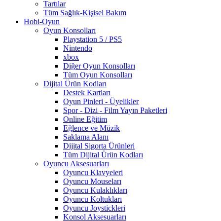
Tartılar
Tüm Sağlık-Kişisel Bakım
Hobi-Oyun
Oyun Konsolları
Playstation 5 / PS5
Nintendo
xbox
Diğer Oyun Konsolları
Tüm Oyun Konsolları
Dijital Ürün Kodları
Destek Kartları
Oyun Pinleri - Üyelikler
Spor - Dizi - Film Yayın Paketleri
Online Eğitim
Eğlence ve Müzik
Saklama Alanı
Dijital Sigorta Ürünleri
Tüm Dijital Ürün Kodları
Oyuncu Aksesuarları
Oyuncu Klavyeleri
Oyuncu Mouseları
Oyuncu Kulaklıkları
Oyuncu Koltukları
Oyuncu Joystickleri
Konsol Aksesuarları