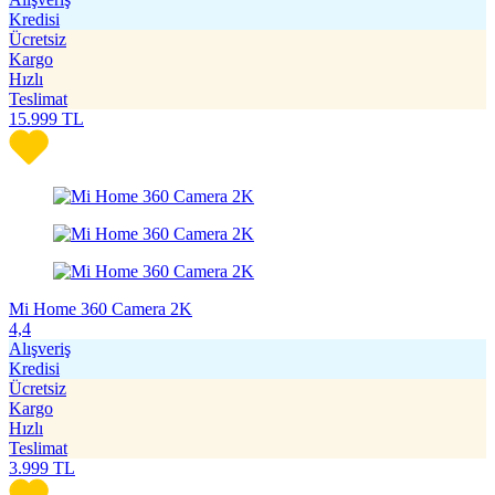
Kredisi
Ücretsiz
Kargo
Hızlı
Teslimat
15.999
TL
Mi Home 360 Camera 2K
4,4
Alışveriş
Kredisi
Ücretsiz
Kargo
Hızlı
Teslimat
3.999
TL