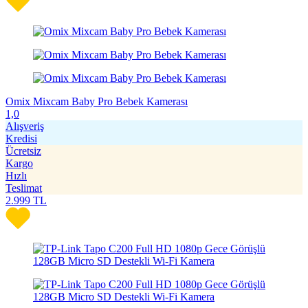
Omix Mixcam Baby Pro Bebek Kamerası
1,0
Alışveriş
Kredisi
Ücretsiz
Kargo
Hızlı
Teslimat
2.999
TL