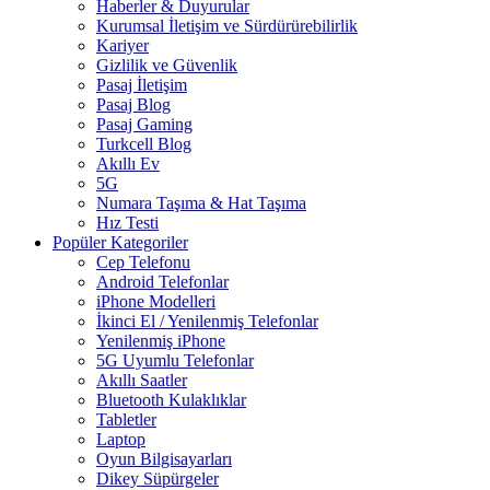
Haberler & Duyurular
Kurumsal İletişim ve Sürdürürebilirlik
Kariyer
Gizlilik ve Güvenlik
Pasaj İletişim
Pasaj Blog
Pasaj Gaming
Turkcell Blog
Akıllı Ev
5G
Numara Taşıma & Hat Taşıma
Hız Testi
Popüler Kategoriler
Cep Telefonu
Android Telefonlar
iPhone Modelleri
İkinci El / Yenilenmiş Telefonlar
Yenilenmiş iPhone
5G Uyumlu Telefonlar
Akıllı Saatler
Bluetooth Kulaklıklar
Tabletler
Laptop
Oyun Bilgisayarları
Dikey Süpürgeler