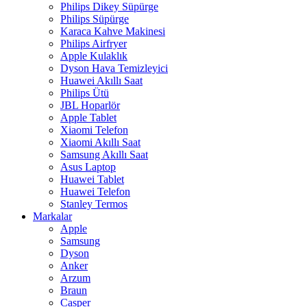
Philips Dikey Süpürge
Philips Süpürge
Karaca Kahve Makinesi
Philips Airfryer
Apple Kulaklık
Dyson Hava Temizleyici
Huawei Akıllı Saat
Philips Ütü
JBL Hoparlör
Apple Tablet
Xiaomi Telefon
Xiaomi Akıllı Saat
Samsung Akıllı Saat
Asus Laptop
Huawei Tablet
Huawei Telefon
Stanley Termos
Markalar
Apple
Samsung
Dyson
Anker
Arzum
Braun
Casper