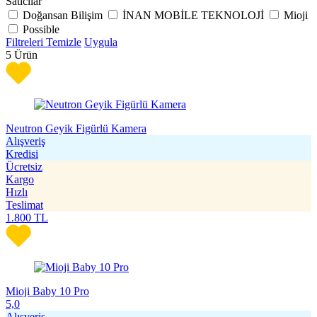
Satıcılar
Doğansan Bilişim
İNAN MOBİLE TEKNOLOJİ
Mioji
Possible
Filtreleri Temizle
Uygula
5
Ürün
Neutron Geyik Figürlü Kamera
Alışveriş
Kredisi
Ücretsiz
Kargo
Hızlı
Teslimat
1.800
TL
Mioji Baby 10 Pro
5,0
Alışveriş