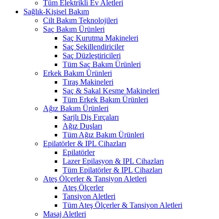
Tüm Elektrikli Ev Aletleri
Sağlık-Kişisel Bakım
Cilt Bakım Teknolojileri
Saç Bakım Ürünleri
Saç Kurutma Makineleri
Saç Şekillendiriciler
Saç Düzleştiricileri
Tüm Saç Bakım Ürünleri
Erkek Bakım Ürünleri
Tıraş Makineleri
Saç & Sakal Kesme Makineleri
Tüm Erkek Bakım Ürünleri
Ağız Bakım Ürünleri
Şarjlı Diş Fırçaları
Ağız Duşları
Tüm Ağız Bakım Ürünleri
Epilatörler & IPL Cihazları
Epilatörler
Lazer Epilasyon & IPL Cihazları
Tüm Epilatörler & IPL Cihazları
Ateş Ölçerler & Tansiyon Aletleri
Ateş Ölçerler
Tansiyon Aletleri
Tüm Ateş Ölçerler & Tansiyon Aletleri
Masaj Aletleri