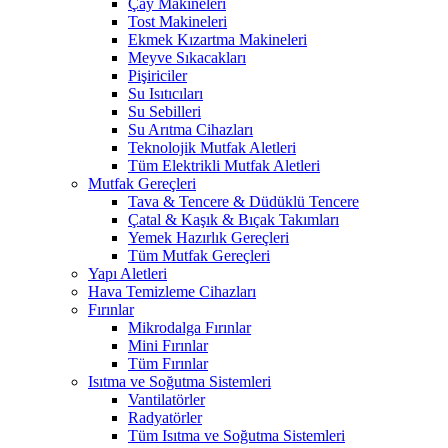
Çay Makineleri
Tost Makineleri
Ekmek Kızartma Makineleri
Meyve Sıkacakları
Pişiriciler
Su Isıtıcıları
Su Sebilleri
Su Arıtma Cihazları
Teknolojik Mutfak Aletleri
Tüm Elektrikli Mutfak Aletleri
Mutfak Gereçleri
Tava & Tencere & Düdüklü Tencere
Çatal & Kaşık & Bıçak Takımları
Yemek Hazırlık Gereçleri
Tüm Mutfak Gereçleri
Yapı Aletleri
Hava Temizleme Cihazları
Fırınlar
Mikrodalga Fırınlar
Mini Fırınlar
Tüm Fırınlar
Isıtma ve Soğutma Sistemleri
Vantilatörler
Radyatörler
Tüm Isıtma ve Soğutma Sistemleri