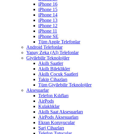
iPhone 16
iPhone 15
iPhone 14
iPhone 13
iPhone 12
iPhone 11
iPhone SE
Tüm Apple Telefonlar
Android Telefonlar
Yapay Zeka (AI) Telefonlar
Giyilebilir Teknolojiler
Akıllı Saatler
Akıllı Bileklikler
Akıllı Çocuk Saatleri
Takip Cihazları
Tüm Giyilebilir Teknolojiler
Aksesuarlar
Telefon Kılıfları
AirPods
Kulaklıklar
Akıllı Saat Aksesuarları
AirPods Aksesuarları
Ekran Koruyucular
Şarj Cihazları
Telefon Tutucular