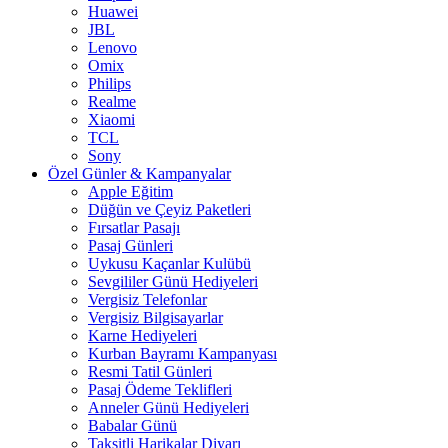
Huawei
JBL
Lenovo
Omix
Philips
Realme
Xiaomi
TCL
Sony
Özel Günler & Kampanyalar
Apple Eğitim
Düğün ve Çeyiz Paketleri
Fırsatlar Pasajı
Pasaj Günleri
Uykusu Kaçanlar Kulübü
Sevgililer Günü Hediyeleri
Vergisiz Telefonlar
Vergisiz Bilgisayarlar
Karne Hediyeleri
Kurban Bayramı Kampanyası
Resmi Tatil Günleri
Pasaj Ödeme Teklifleri
Anneler Günü Hediyeleri
Babalar Günü
Taksitli Harikalar Diyarı