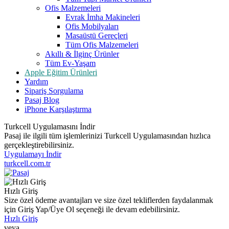
Ofis Malzemeleri
Evrak İmha Makineleri
Ofis Mobilyaları
Masaüstü Gereçleri
Tüm Ofis Malzemeleri
Akıllı & İlginç Ürünler
Tüm Ev-Yaşam
Apple Eğitim Ürünleri
Yardım
Sipariş Sorgulama
Pasaj Blog
iPhone Karşılaştırma
Turkcell Uygulamasını İndir
Pasaj ile ilgili tüm işlemlerinizi Turkcell Uygulamasından hızlıca
gerçekleştirebilirsiniz.
Uygulamayı İndir
turkcell.com.tr
Hızlı Giriş
Size özel ödeme avantajları ve size özel tekliflerden faydalanmak
için Giriş Yap/Üye Ol seçeneği ile devam edebilirsiniz.
Hızlı Giriş
veya