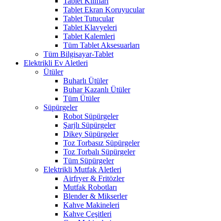
Tablet Kılıfları
Tablet Ekran Koruyucular
Tablet Tutucular
Tablet Klavyeleri
Tablet Kalemleri
Tüm Tablet Aksesuarları
Tüm Bilgisayar-Tablet
Elektrikli Ev Aletleri
Ütüler
Buharlı Ütüler
Buhar Kazanlı Ütüler
Tüm Ütüler
Süpürgeler
Robot Süpürgeler
Şarjlı Süpürgeler
Dikey Süpürgeler
Toz Torbasız Süpürgeler
Toz Torbalı Süpürgeler
Tüm Süpürgeler
Elektrikli Mutfak Aletleri
Airfryer & Fritözler
Mutfak Robotları
Blender & Mikserler
Kahve Makineleri
Kahve Çeşitleri