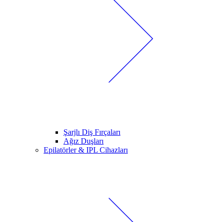
Şarjlı Diş Fırçaları
Ağız Duşları
Epilatörler & IPL Cihazları