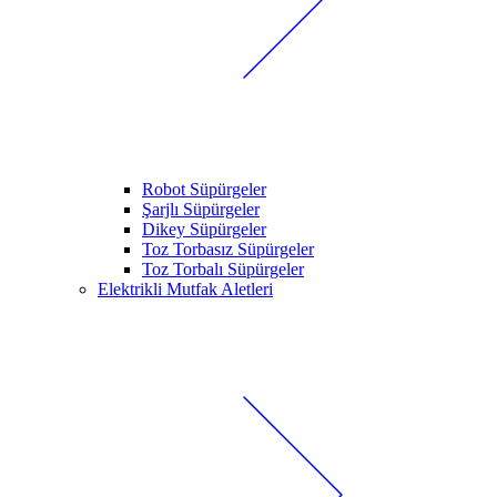
Robot Süpürgeler
Şarjlı Süpürgeler
Dikey Süpürgeler
Toz Torbasız Süpürgeler
Toz Torbalı Süpürgeler
Elektrikli Mutfak Aletleri