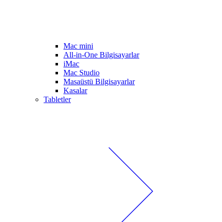
Mac mini
All-in-One Bilgisayarlar
iMac
Mac Studio
Masaüstü Bilgisayarlar
Kasalar
Tabletler