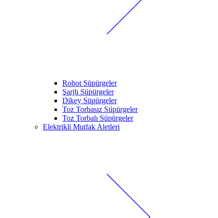
Robot Süpürgeler
Şarjlı Süpürgeler
Dikey Süpürgeler
Toz Torbasız Süpürgeler
Toz Torbalı Süpürgeler
Elektrikli Mutfak Aletleri