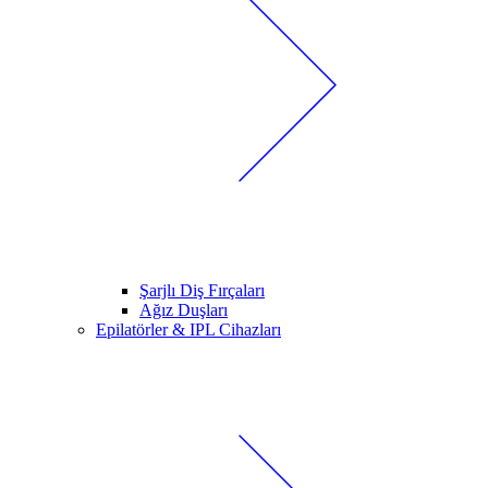
Şarjlı Diş Fırçaları
Ağız Duşları
Epilatörler & IPL Cihazları