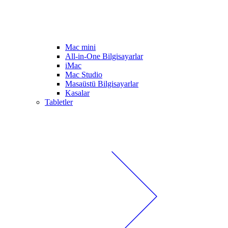
Mac mini
All-in-One Bilgisayarlar
iMac
Mac Studio
Masaüstü Bilgisayarlar
Kasalar
Tabletler