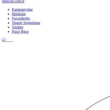
turkcell.com.tr
Kampanyalar
Markalar
Favorilerim
Sipariş Sorgulama
Yardım
Pasaj Blog