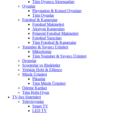
Tüm Oyuncu Aksesuarları
Oyunlar
Playstation & Konsol Oyunları
Tüm Oyunlar
Fotoğraf & Kameralar
Fotoğraf Makineleri
Aksiyon Kameraları
Polaroid Fotoğraf Makineleri
Fotoğraf Yazıcıları
Tüm Fotoğraf & Kameralar
Youtuber & Yayıncı Ürünleri
Mikrofonlar
Tüm Youtuber & Yayıncı Ürünleri
Dronelar
Scooterlar ve Bisikletler
Yetişkin Hobi & Eğlence
Müzik Ürünleri
Pikaplar
Tüm Müzik Ürünleri
Ödeme Kartları
Tüm Hobi-Oyun
TV-Ses Sistemleri
Televizyonlar
Smart TV
LED TV