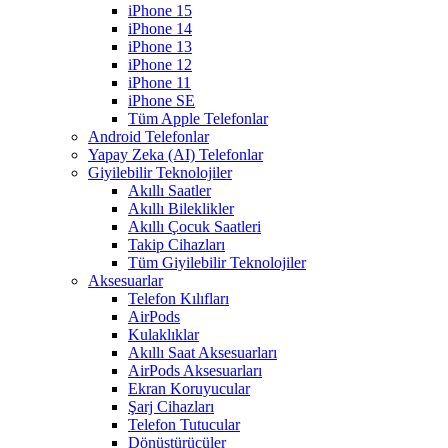
iPhone 15
iPhone 14
iPhone 13
iPhone 12
iPhone 11
iPhone SE
Tüm Apple Telefonlar
Android Telefonlar
Yapay Zeka (AI) Telefonlar
Giyilebilir Teknolojiler
Akıllı Saatler
Akıllı Bileklikler
Akıllı Çocuk Saatleri
Takip Cihazları
Tüm Giyilebilir Teknolojiler
Aksesuarlar
Telefon Kılıfları
AirPods
Kulaklıklar
Akıllı Saat Aksesuarları
AirPods Aksesuarları
Ekran Koruyucular
Şarj Cihazları
Telefon Tutucular
Dönüştürücüler