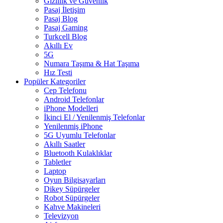
Gizlilik ve Güvenlik
Pasaj İletişim
Pasaj Blog
Pasaj Gaming
Turkcell Blog
Akıllı Ev
5G
Numara Taşıma & Hat Taşıma
Hız Testi
Popüler Kategoriler
Cep Telefonu
Android Telefonlar
iPhone Modelleri
İkinci El / Yenilenmiş Telefonlar
Yenilenmiş iPhone
5G Uyumlu Telefonlar
Akıllı Saatler
Bluetooth Kulaklıklar
Tabletler
Laptop
Oyun Bilgisayarları
Dikey Süpürgeler
Robot Süpürgeler
Kahve Makineleri
Televizyon