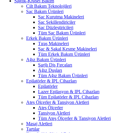
Sağlık-Kişisel Bakım
Cilt Bakım Teknolojileri
Saç Bakım Ürünleri
Saç Kurutma Makineleri
Saç Şekillendiriciler
Saç Düzleştiricileri
Tüm Saç Bakım Ürünleri
Erkek Bakım Ürünleri
Tıraş Makineleri
Saç & Sakal Kesme Makineleri
Tüm Erkek Bakım Ürünleri
Ağız Bakım Ürünleri
Şarjlı Diş Fırçaları
Ağız Duşları
Tüm Ağız Bakım Ürünleri
Epilatörler & IPL Cihazları
Epilatörler
Lazer Epilasyon & IPL Cihazları
Tüm Epilatörler & IPL Cihazları
Ateş Ölçerler & Tansiyon Aletleri
Ateş Ölçerler
Tansiyon Aletleri
Tüm Ateş Ölçerler & Tansiyon Aletleri
Masaj Aletleri
Tartılar