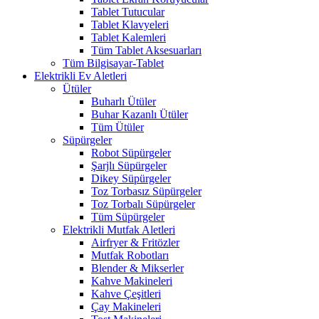
Tablet Tutucular
Tablet Klavyeleri
Tablet Kalemleri
Tüm Tablet Aksesuarları
Tüm Bilgisayar-Tablet
Elektrikli Ev Aletleri
Ütüler
Buharlı Ütüler
Buhar Kazanlı Ütüler
Tüm Ütüler
Süpürgeler
Robot Süpürgeler
Şarjlı Süpürgeler
Dikey Süpürgeler
Toz Torbasız Süpürgeler
Toz Torbalı Süpürgeler
Tüm Süpürgeler
Elektrikli Mutfak Aletleri
Airfryer & Fritözler
Mutfak Robotları
Blender & Mikserler
Kahve Makineleri
Kahve Çeşitleri
Çay Makineleri