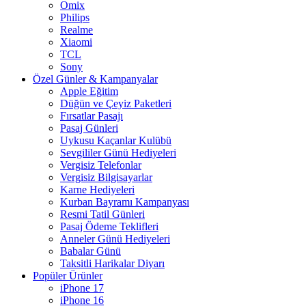
Omix
Philips
Realme
Xiaomi
TCL
Sony
Özel Günler & Kampanyalar
Apple Eğitim
Düğün ve Çeyiz Paketleri
Fırsatlar Pasajı
Pasaj Günleri
Uykusu Kaçanlar Kulübü
Sevgililer Günü Hediyeleri
Vergisiz Telefonlar
Vergisiz Bilgisayarlar
Karne Hediyeleri
Kurban Bayramı Kampanyası
Resmi Tatil Günleri
Pasaj Ödeme Teklifleri
Anneler Günü Hediyeleri
Babalar Günü
Taksitli Harikalar Diyarı
Popüler Ürünler
iPhone 17
iPhone 16