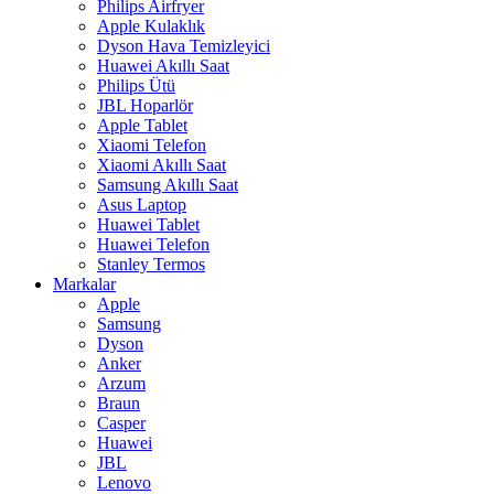
Philips Airfryer
Apple Kulaklık
Dyson Hava Temizleyici
Huawei Akıllı Saat
Philips Ütü
JBL Hoparlör
Apple Tablet
Xiaomi Telefon
Xiaomi Akıllı Saat
Samsung Akıllı Saat
Asus Laptop
Huawei Tablet
Huawei Telefon
Stanley Termos
Markalar
Apple
Samsung
Dyson
Anker
Arzum
Braun
Casper
Huawei
JBL
Lenovo