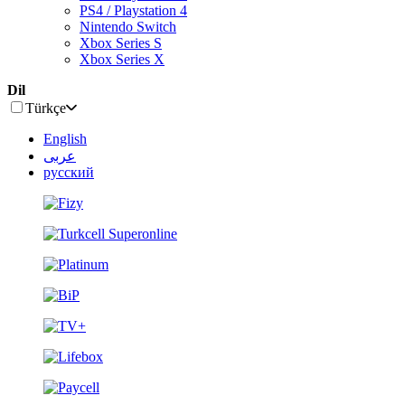
PS4 / Playstation 4
Nintendo Switch
Xbox Series S
Xbox Series X
Dil
Türkçe
English
عربى
русский