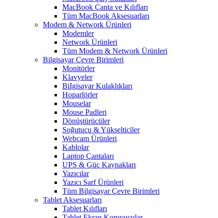
MacBook Çanta ve Kılıfları
Tüm MacBook Aksesuarları
Modem & Network Ürünleri
Modemler
Network Ürünleri
Tüm Modem & Network Ürünleri
Bilgisayar Çevre Birimleri
Monitörler
Klavyeler
BiIgisayar Kulaklıkları
Hoparlörler
Mouselar
Mouse Padleri
Dönüştürücüler
Soğutucu & Yükselticiler
Webcam Ürünleri
Kablolar
Laptop Çantaları
UPS & Güç Kaynakları
Yazıcılar
Yazıcı Sarf Ürünleri
Tüm Bilgisayar Çevre Birimleri
Tablet Aksesuarları
Tablet Kılıfları
Tablet Ekran Koruyucular