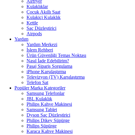
Airfryer
Kulaklıklar
Çocuk Akıllı Saat
Kulakiçi Kulaklık
Kettle
Saç Düzleştirici
Airpods
Yardım
Yardım Merkezi
İşlem Rehberi
Ürün Güvenliği Temas Noktası
Nasıl İade Edebilirim?
Pasaj Sipariş Sorgulama
iPhone Karşılaştırma
Televizyon (TV) Karşılaştırma
Telefon Sat
Popüler Marka Kategoriler
Samsung Telefonlar
JBL Kulaklık
Philips Kahve Makinesi
Samsung Tablet
Dyson Saç Düzleştirici
Philips Dikey Süpürge
Philips Süpürge
Karaca Kahve Makinesi