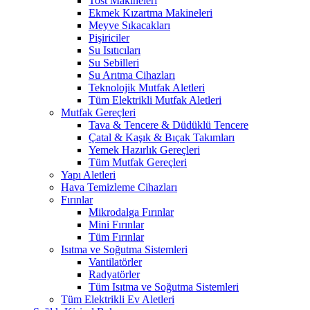
Tost Makineleri
Ekmek Kızartma Makineleri
Meyve Sıkacakları
Pişiriciler
Su Isıtıcıları
Su Sebilleri
Su Arıtma Cihazları
Teknolojik Mutfak Aletleri
Tüm Elektrikli Mutfak Aletleri
Mutfak Gereçleri
Tava & Tencere & Düdüklü Tencere
Çatal & Kaşık & Bıçak Takımları
Yemek Hazırlık Gereçleri
Tüm Mutfak Gereçleri
Yapı Aletleri
Hava Temizleme Cihazları
Fırınlar
Mikrodalga Fırınlar
Mini Fırınlar
Tüm Fırınlar
Isıtma ve Soğutma Sistemleri
Vantilatörler
Radyatörler
Tüm Isıtma ve Soğutma Sistemleri
Tüm Elektrikli Ev Aletleri