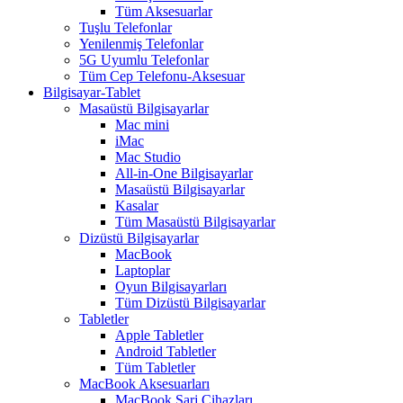
Tüm Aksesuarlar
Tuşlu Telefonlar
Yenilenmiş Telefonlar
5G Uyumlu Telefonlar
Tüm Cep Telefonu-Aksesuar
Bilgisayar-Tablet
Masaüstü Bilgisayarlar
Mac mini
iMac
Mac Studio
All-in-One Bilgisayarlar
Masaüstü Bilgisayarlar
Kasalar
Tüm Masaüstü Bilgisayarlar
Dizüstü Bilgisayarlar
MacBook
Laptoplar
Oyun Bilgisayarları
Tüm Dizüstü Bilgisayarlar
Tabletler
Apple Tabletler
Android Tabletler
Tüm Tabletler
MacBook Aksesuarları
MacBook Şarj Cihazları