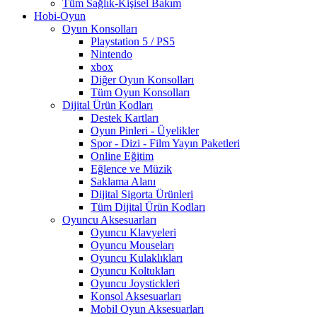
Tüm Sağlık-Kişisel Bakım
Hobi-Oyun
Oyun Konsolları
Playstation 5 / PS5
Nintendo
xbox
Diğer Oyun Konsolları
Tüm Oyun Konsolları
Dijital Ürün Kodları
Destek Kartları
Oyun Pinleri - Üyelikler
Spor - Dizi - Film Yayın Paketleri
Online Eğitim
Eğlence ve Müzik
Saklama Alanı
Dijital Sigorta Ürünleri
Tüm Dijital Ürün Kodları
Oyuncu Aksesuarları
Oyuncu Klavyeleri
Oyuncu Mouseları
Oyuncu Kulaklıkları
Oyuncu Koltukları
Oyuncu Joystickleri
Konsol Aksesuarları
Mobil Oyun Aksesuarları