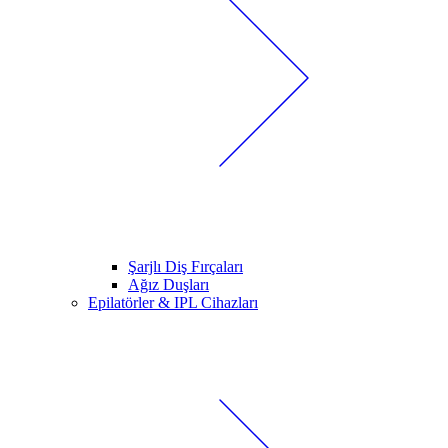
Şarjlı Diş Fırçaları
Ağız Duşları
Epilatörler & IPL Cihazları