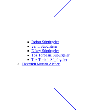
Robot Süpürgeler
Şarjlı Süpürgeler
Dikey Süpürgeler
Toz Torbasız Süpürgeler
Toz Torbalı Süpürgeler
Elektrikli Mutfak Aletleri