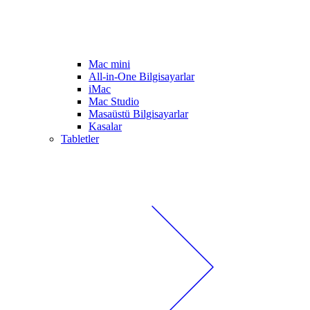
Mac mini
All-in-One Bilgisayarlar
iMac
Mac Studio
Masaüstü Bilgisayarlar
Kasalar
Tabletler