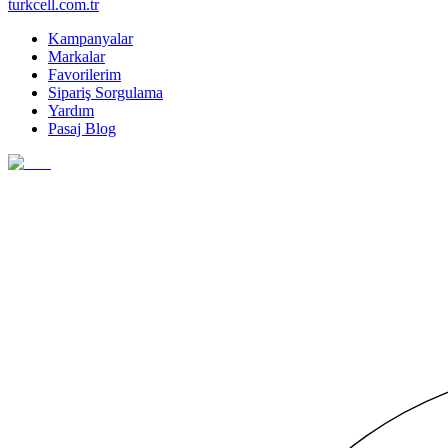
turkcell.com.tr
Kampanyalar
Markalar
Favorilerim
Sipariş Sorgulama
Yardım
Pasaj Blog