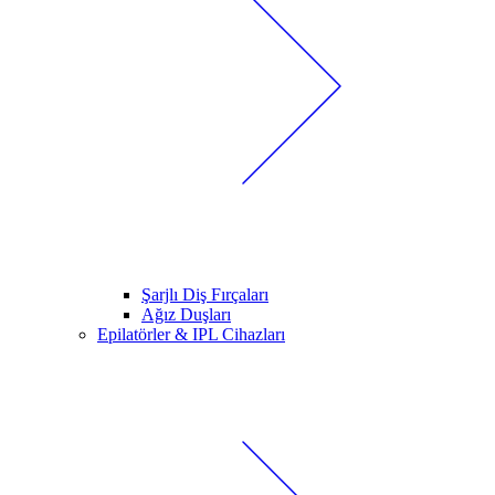
Şarjlı Diş Fırçaları
Ağız Duşları
Epilatörler & IPL Cihazları