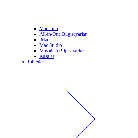
Mac mini
All-in-One Bilgisayarlar
iMac
Mac Studio
Masaüstü Bilgisayarlar
Kasalar
Tabletler