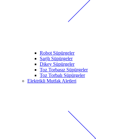
Robot Süpürgeler
Şarjlı Süpürgeler
Dikey Süpürgeler
Toz Torbasız Süpürgeler
Toz Torbalı Süpürgeler
Elektrikli Mutfak Aletleri