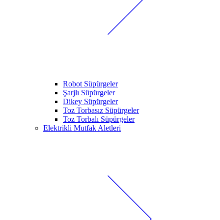
Robot Süpürgeler
Şarjlı Süpürgeler
Dikey Süpürgeler
Toz Torbasız Süpürgeler
Toz Torbalı Süpürgeler
Elektrikli Mutfak Aletleri