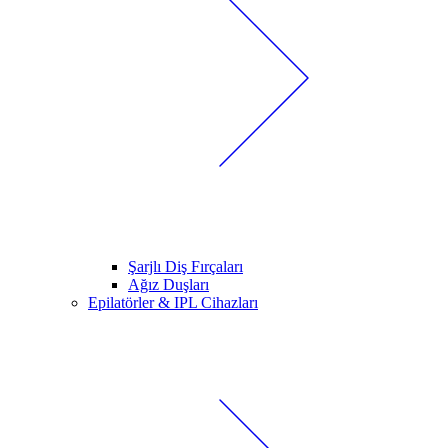
Şarjlı Diş Fırçaları
Ağız Duşları
Epilatörler & IPL Cihazları