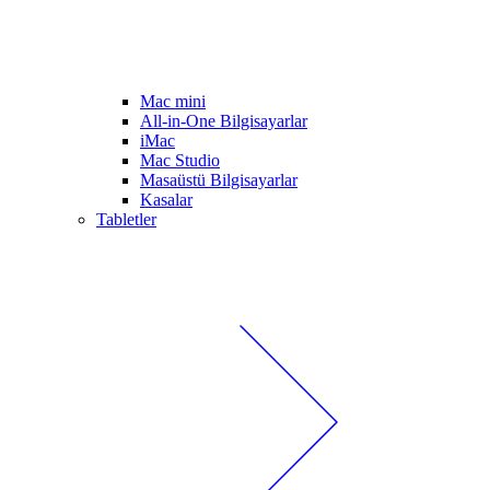
Mac mini
All-in-One Bilgisayarlar
iMac
Mac Studio
Masaüstü Bilgisayarlar
Kasalar
Tabletler