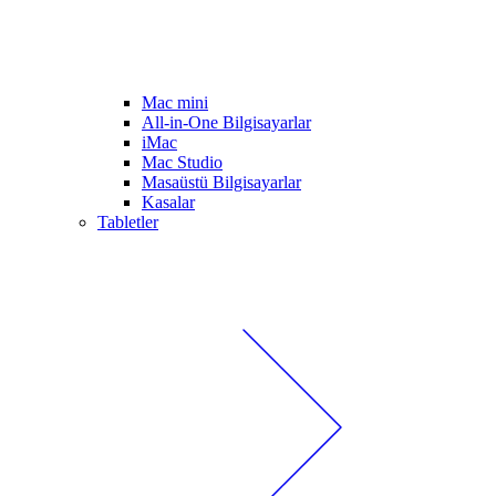
Mac mini
All-in-One Bilgisayarlar
iMac
Mac Studio
Masaüstü Bilgisayarlar
Kasalar
Tabletler