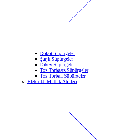
Robot Süpürgeler
Şarjlı Süpürgeler
Dikey Süpürgeler
Toz Torbasız Süpürgeler
Toz Torbalı Süpürgeler
Elektrikli Mutfak Aletleri