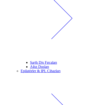
Şarjlı Diş Fırçaları
Ağız Duşları
Epilatörler & IPL Cihazları