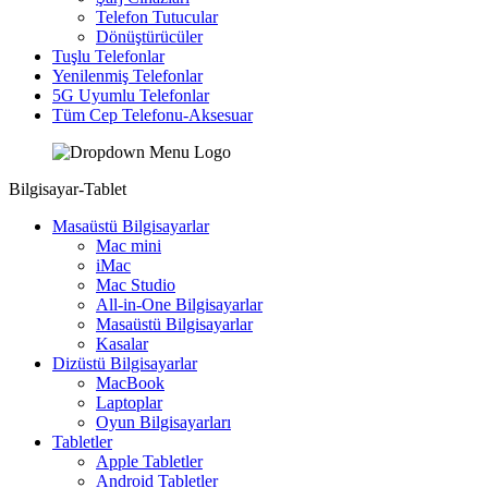
Telefon Tutucular
Dönüştürücüler
Tuşlu Telefonlar
Yenilenmiş Telefonlar
5G Uyumlu Telefonlar
Tüm Cep Telefonu-Aksesuar
Bilgisayar-Tablet
Masaüstü Bilgisayarlar
Mac mini
iMac
Mac Studio
All-in-One Bilgisayarlar
Masaüstü Bilgisayarlar
Kasalar
Dizüstü Bilgisayarlar
MacBook
Laptoplar
Oyun Bilgisayarları
Tabletler
Apple Tabletler
Android Tabletler