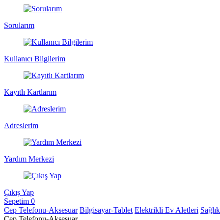
Sorularım
Kullanıcı Bilgilerim
Kayıtlı Kartlarım
Adreslerim
Yardım Merkezi
Çıkış Yap
Sepetim
0
Cep Telefonu-Aksesuar
Bilgisayar-Tablet
Elektrikli Ev Aletleri
Sağlı
Cep Telefonu-Aksesuar