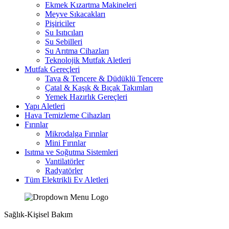
Ekmek Kızartma Makineleri
Meyve Sıkacakları
Pişiriciler
Su Isıtıcıları
Su Sebilleri
Su Arıtma Cihazları
Teknolojik Mutfak Aletleri
Mutfak Gereçleri
Tava & Tencere & Düdüklü Tencere
Çatal & Kaşık & Bıçak Takımları
Yemek Hazırlık Gereçleri
Yapı Aletleri
Hava Temizleme Cihazları
Fırınlar
Mikrodalga Fırınlar
Mini Fırınlar
Isıtma ve Soğutma Sistemleri
Vantilatörler
Radyatörler
Tüm Elektrikli Ev Aletleri
Sağlık-Kişisel Bakım