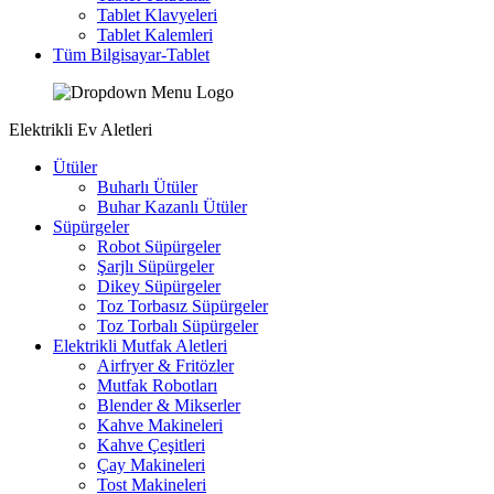
Tablet Klavyeleri
Tablet Kalemleri
Tüm Bilgisayar-Tablet
Elektrikli Ev Aletleri
Ütüler
Buharlı Ütüler
Buhar Kazanlı Ütüler
Süpürgeler
Robot Süpürgeler
Şarjlı Süpürgeler
Dikey Süpürgeler
Toz Torbasız Süpürgeler
Toz Torbalı Süpürgeler
Elektrikli Mutfak Aletleri
Airfryer & Fritözler
Mutfak Robotları
Blender & Mikserler
Kahve Makineleri
Kahve Çeşitleri
Çay Makineleri
Tost Makineleri