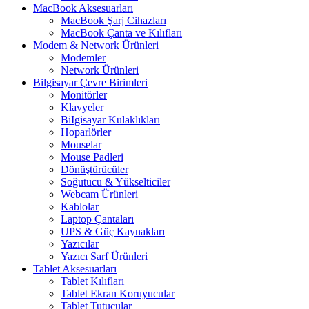
MacBook Aksesuarları
MacBook Şarj Cihazları
MacBook Çanta ve Kılıfları
Modem & Network Ürünleri
Modemler
Network Ürünleri
Bilgisayar Çevre Birimleri
Monitörler
Klavyeler
BiIgisayar Kulaklıkları
Hoparlörler
Mouselar
Mouse Padleri
Dönüştürücüler
Soğutucu & Yükselticiler
Webcam Ürünleri
Kablolar
Laptop Çantaları
UPS & Güç Kaynakları
Yazıcılar
Yazıcı Sarf Ürünleri
Tablet Aksesuarları
Tablet Kılıfları
Tablet Ekran Koruyucular
Tablet Tutucular