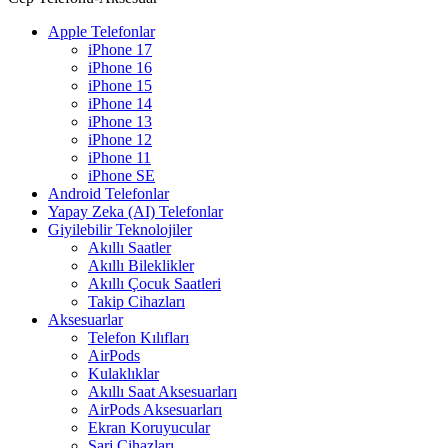
Apple Telefonlar
iPhone 17
iPhone 16
iPhone 15
iPhone 14
iPhone 13
iPhone 12
iPhone 11
iPhone SE
Android Telefonlar
Yapay Zeka (AI) Telefonlar
Giyilebilir Teknolojiler
Akıllı Saatler
Akıllı Bileklikler
Akıllı Çocuk Saatleri
Takip Cihazları
Aksesuarlar
Telefon Kılıfları
AirPods
Kulaklıklar
Akıllı Saat Aksesuarları
AirPods Aksesuarları
Ekran Koruyucular
Şarj Cihazları