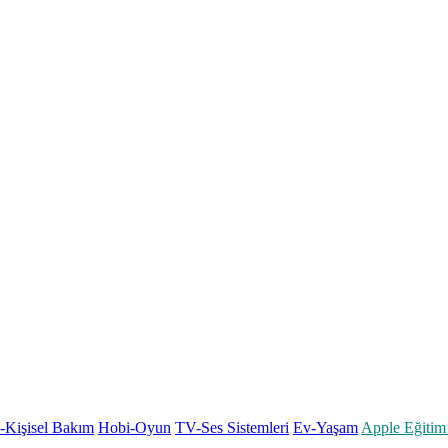
k-Kişisel Bakım
Hobi-Oyun
TV-Ses Sistemleri
Ev-Yaşam
Apple Eğitim