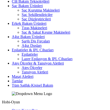
Cilt Bakım Teknolojileri
Saç Bakım Ürünleri
Saç Kurutma Makineleri
Saç Şekillendiriciler
Saç Düzleştiricileri
Erkek Bakım Ürünleri
Tıraş Makineleri
Saç & Sakal Kesme Makineleri
Ağız Bakım Ürünleri
Şarjlı Diş Fırçaları
Ağız Duşları
Epilatörler & IPL Cihazları
Epilatörler
Lazer Epilasyon & IPL Cihazları
Ateş Ölçerler & Tansiyon Aletleri
Ateş Ölçerler
Tansiyon Aletleri
Masaj Aletleri
Tartılar
Tüm Sağlık-Kişisel Bakım
Hobi-Oyun