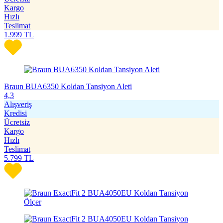
Kargo
Hızlı
Teslimat
1.999
TL
Braun BUA6350 Koldan Tansiyon Aleti
4,3
Alışveriş
Kredisi
Ücretsiz
Kargo
Hızlı
Teslimat
5.799
TL