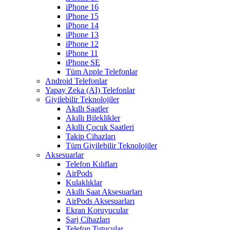
iPhone 16
iPhone 15
iPhone 14
iPhone 13
iPhone 12
iPhone 11
iPhone SE
Tüm Apple Telefonlar
Android Telefonlar
Yapay Zeka (AI) Telefonlar
Giyilebilir Teknolojiler
Akıllı Saatler
Akıllı Bileklikler
Akıllı Çocuk Saatleri
Takip Cihazları
Tüm Giyilebilir Teknolojiler
Aksesuarlar
Telefon Kılıfları
AirPods
Kulaklıklar
Akıllı Saat Aksesuarları
AirPods Aksesuarları
Ekran Koruyucular
Şarj Cihazları
Telefon Tutucular