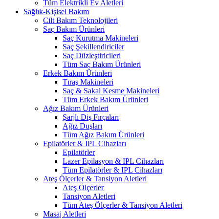
Tüm Elektrikli Ev Aletleri
Sağlık-Kişisel Bakım
Cilt Bakım Teknolojileri
Saç Bakım Ürünleri
Saç Kurutma Makineleri
Saç Şekillendiriciler
Saç Düzleştiricileri
Tüm Saç Bakım Ürünleri
Erkek Bakım Ürünleri
Tıraş Makineleri
Saç & Sakal Kesme Makineleri
Tüm Erkek Bakım Ürünleri
Ağız Bakım Ürünleri
Şarjlı Diş Fırçaları
Ağız Duşları
Tüm Ağız Bakım Ürünleri
Epilatörler & IPL Cihazları
Epilatörler
Lazer Epilasyon & IPL Cihazları
Tüm Epilatörler & IPL Cihazları
Ateş Ölçerler & Tansiyon Aletleri
Ateş Ölçerler
Tansiyon Aletleri
Tüm Ateş Ölçerler & Tansiyon Aletleri
Masaj Aletleri