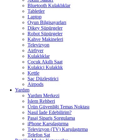
Bluetooth Kulaklıklar
Tabletler
Laptop
Oyun Bilgisayarları
Dikey Süpürgeler
Robot Süpürgeler
Kahve Makineleri
Televizyon
Airfryer
Kulaklıklar
Çocuk Akıllı Saat
Kulakiçi Kulaklık
Kettle
Saç Düzleştirici
Airpods
Yardım
Yardım Merkezi
İşlem Rehberi
Ürün Güvenliği Temas Noktası
Nasıl İade Edebilirim?
Pasaj Sipariş Sorgulama
iPhone Karşılaştırma
Televizyon (TV) Karşılaştırma
Telefon Sat