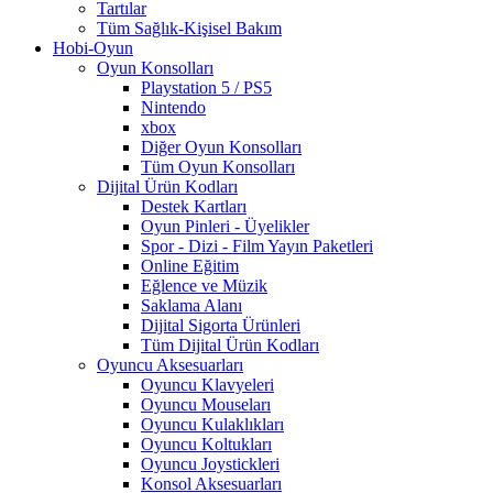
Tartılar
Tüm Sağlık-Kişisel Bakım
Hobi-Oyun
Oyun Konsolları
Playstation 5 / PS5
Nintendo
xbox
Diğer Oyun Konsolları
Tüm Oyun Konsolları
Dijital Ürün Kodları
Destek Kartları
Oyun Pinleri - Üyelikler
Spor - Dizi - Film Yayın Paketleri
Online Eğitim
Eğlence ve Müzik
Saklama Alanı
Dijital Sigorta Ürünleri
Tüm Dijital Ürün Kodları
Oyuncu Aksesuarları
Oyuncu Klavyeleri
Oyuncu Mouseları
Oyuncu Kulaklıkları
Oyuncu Koltukları
Oyuncu Joystickleri
Konsol Aksesuarları