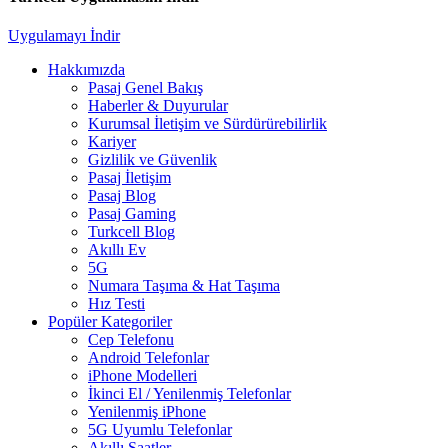
Uygulamayı İndir
Hakkımızda
Pasaj Genel Bakış
Haberler & Duyurular
Kurumsal İletişim ve Sürdürürebilirlik
Kariyer
Gizlilik ve Güvenlik
Pasaj İletişim
Pasaj Blog
Pasaj Gaming
Turkcell Blog
Akıllı Ev
5G
Numara Taşıma & Hat Taşıma
Hız Testi
Popüler Kategoriler
Cep Telefonu
Android Telefonlar
iPhone Modelleri
İkinci El / Yenilenmiş Telefonlar
Yenilenmiş iPhone
5G Uyumlu Telefonlar
Akıllı Saatler