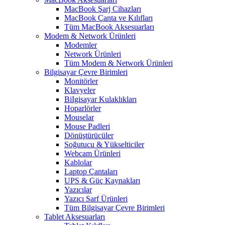
MacBook Şarj Cihazları
MacBook Çanta ve Kılıfları
Tüm MacBook Aksesuarları
Modem & Network Ürünleri
Modemler
Network Ürünleri
Tüm Modem & Network Ürünleri
Bilgisayar Çevre Birimleri
Monitörler
Klavyeler
BiIgisayar Kulaklıkları
Hoparlörler
Mouselar
Mouse Padleri
Dönüştürücüler
Soğutucu & Yükselticiler
Webcam Ürünleri
Kablolar
Laptop Çantaları
UPS & Güç Kaynakları
Yazıcılar
Yazıcı Sarf Ürünleri
Tüm Bilgisayar Çevre Birimleri
Tablet Aksesuarları