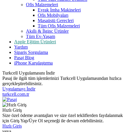
Ofis Malzemeleri
Evrak İmha Makineleri
Ofis Mobilyaları
Masaüstü Gereçleri
Tüm Ofis Malzemeleri
Akıllı & İlginç Ürünler
Tüm Ev-Yaşam
Apple Eğitim Ürünleri
Yardım
Sipariş Sorgulama
Pasaj Blog
iPhone Karşılaştırma
Turkcell Uygulamasını İndir
Pasaj ile ilgili tüm işlemlerinizi Turkcell Uygulamasından hızlıca
gerçekleştirebilirsiniz.
Uygulamayı İndir
turkcell.com.tr
Hızlı Giriş
Size özel ödeme avantajları ve size özel tekliflerden faydalanmak
için Giriş Yap/Üye Ol seçeneği ile devam edebilirsiniz.
Hızlı Giriş
veya