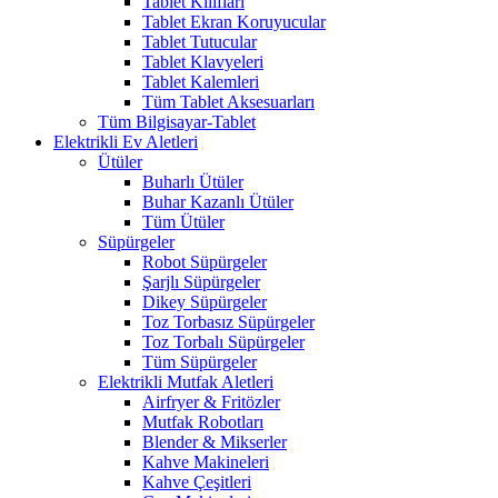
Tablet Kılıfları
Tablet Ekran Koruyucular
Tablet Tutucular
Tablet Klavyeleri
Tablet Kalemleri
Tüm Tablet Aksesuarları
Tüm Bilgisayar-Tablet
Elektrikli Ev Aletleri
Ütüler
Buharlı Ütüler
Buhar Kazanlı Ütüler
Tüm Ütüler
Süpürgeler
Robot Süpürgeler
Şarjlı Süpürgeler
Dikey Süpürgeler
Toz Torbasız Süpürgeler
Toz Torbalı Süpürgeler
Tüm Süpürgeler
Elektrikli Mutfak Aletleri
Airfryer & Fritözler
Mutfak Robotları
Blender & Mikserler
Kahve Makineleri
Kahve Çeşitleri