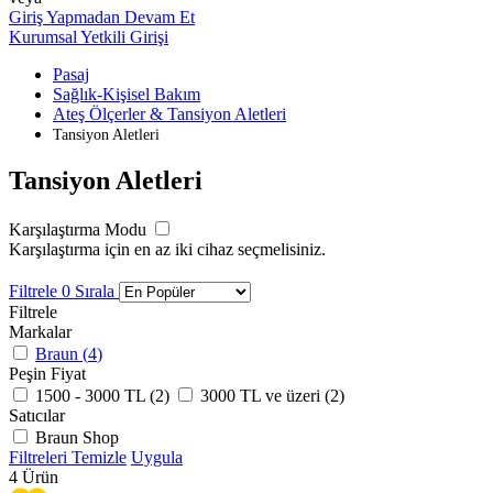
Giriş Yapmadan Devam Et
Kurumsal Yetkili Girişi
Pasaj
Sağlık-Kişisel Bakım
Ateş Ölçerler & Tansiyon Aletleri
Tansiyon Aletleri
Tansiyon Aletleri
Karşılaştırma Modu
Karşılaştırma için en az iki cihaz seçmelisiniz.
Filtrele
0
Sırala
Filtrele
Markalar
Braun (
4
)
Peşin Fiyat
1500 - 3000 TL (
2
)
3000 TL ve üzeri (
2
)
Satıcılar
Braun Shop
Filtreleri Temizle
Uygula
4
Ürün