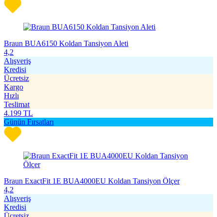
Braun BUA6150 Koldan Tansiyon Aleti
4,2
Alışveriş
Kredisi
Ücretsiz
Kargo
Hızlı
Teslimat
4.199
TL
Günün Fırsatları
Braun ExactFit 1E BUA4000EU Koldan Tansiyon Ölçer
4,2
Alışveriş
Kredisi
Ücretsiz