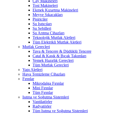
Çay Makineleri
Tost Makineleri
Ekmek Kızartma Makineleri
Meyve Sıkacakları
Pişiriciler
Su Isıtıcıları
Su Sebilleri
Su Arıtma Cihazları
Teknolojik Mutfak Aletleri
Tüm Elektrikli Mutfak Aletleri
Mutfak Gereçleri
Tava & Tencere & Düdüklü Tencere
Çatal & Kaşık & Bıçak Takımları
Yemek Hazırlık Gereçleri
Tüm Mutfak Gereçleri
Yapı Aletleri
Hava Temizleme Cihazları
Fırınlar
Mikrodalga Fırınlar
Mini Fırınlar
Tüm Fırınlar
Isıtma ve Soğutma Sistemleri
Vantilatörler
Radyatörler
Tüm Isıtma ve Soğutma Sistemleri