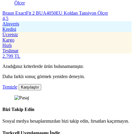
Braun ExactFit 2 BUA4050EU Koldan Tansiyon Ölçer
4,5
Alışveriş
Kredisi
Ücretsiz
Kargo
Hızlı
Teslimat
2.799
TL
Aradığınız kriterlerde ürün bulunamamıştır.
Daha farklı sonuç görmek yeniden deneyin.
Temizle
Karşılaştır
Bizi Takip Edin
Sosyal medya hesaplarımızdan bizi takip edin, fırsatları kaçırmayın.
Turkcell Uygulamasını İndir