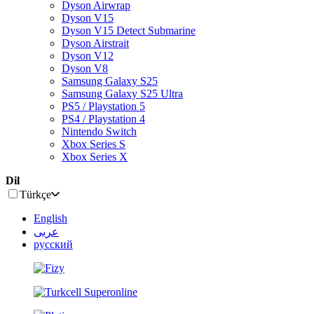
Dyson Airwrap
Dyson V15
Dyson V15 Detect Submarine
Dyson Airstrait
Dyson V12
Dyson V8
Samsung Galaxy S25
Samsung Galaxy S25 Ultra
PS5 / Playstation 5
PS4 / Playstation 4
Nintendo Switch
Xbox Series S
Xbox Series X
Dil
Türkçe
English
عربى
русский