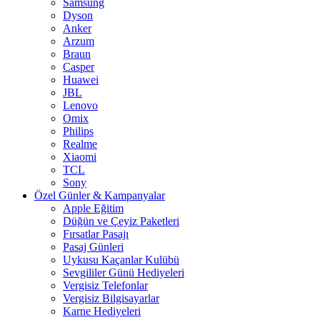
Samsung
Dyson
Anker
Arzum
Braun
Casper
Huawei
JBL
Lenovo
Omix
Philips
Realme
Xiaomi
TCL
Sony
Özel Günler & Kampanyalar
Apple Eğitim
Düğün ve Çeyiz Paketleri
Fırsatlar Pasajı
Pasaj Günleri
Uykusu Kaçanlar Kulübü
Sevgililer Günü Hediyeleri
Vergisiz Telefonlar
Vergisiz Bilgisayarlar
Karne Hediyeleri